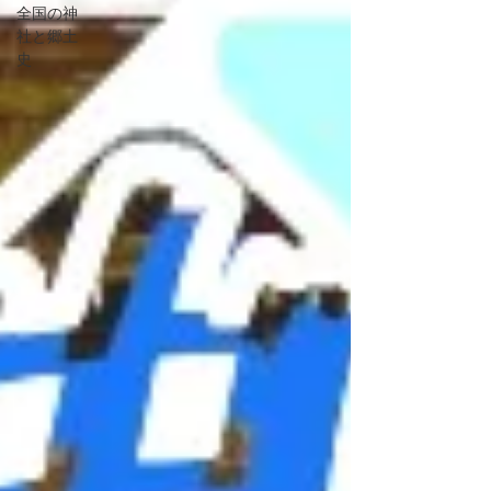
全国の神
社と郷土
史