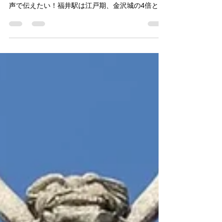
【北陸新幹線福井駅開
通企画】福井駅から歩
いて行ける神社5選！
北陸新幹線が敦賀まで開通。福井県では初めて新
幹線が走りました。やっぱり歴史ファンに大きな
声で伝えたい！福井駅は江戸期、金沢城の4倍とも
いえる大きな福井城の城内に建設されているんだ
よ～って。そんな巨大な福井城周辺には数々の神
社が祀られていて現在も福井のシンボル的な神社
も多く存在して