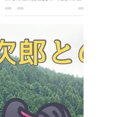
八幡神社が越前国に広
がった経緯と清和源氏
との関係
全国でも一番多いといわれる八幡神社。この越前
国（福井県）でも多くの八幡神社が鎮座していま
す。この八幡神社が浸透していった経緯に関係す
る清和源氏・源満仲や木曽義仲をフォーカス。さ
らに八幡神・応神天皇の母・神功皇后が住んだと
もいわれる敦賀市の筍飯宮は現在の気比神宮と言
われます。