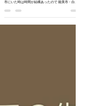
2024年は仕事で４月まで石川県白山市に住んでい
て５月に福井県坂井市に戻ってきました。 白山
市にいた時は時間が結構あったので 能美市・白山
市 を中心に神社巡りをしていたこともあり加賀の
白山信仰や加賀における一向一揆と越前朝倉家と
の争いが今に残る神社の社伝に胸躍りました。あ...