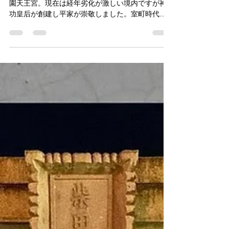
王】栄枯盛衰が物語る
八坂神社と御祭神・ス
サノオ
越前町天王の八坂神社は牛頭天王を祀っていた祇
園天王宮。現在は経年劣化が激しい境内ですが神
功皇后が創建し平家が崇敬しました。室町時代に
は真言宗応神寺が神宮寺として14坊を持つほど栄
えました。明治時代の神仏分離令によって牛頭天
王は御祭神。スサノオに変えられ衰退の道を歩み
ます。