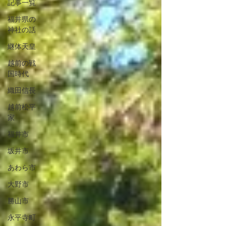
記事一覧
福井県の
神社の話
継体天皇
越前の戦
国時代
織田信長
越前松平
家
福井市
坂井市
あわら市
大野市
勝山市
永平寺町