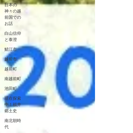
日本の
神々の越
前国での
お話
白山信仰
と泰澄
鯖江市
越前市
越前町
南越前町
池田町
現在探索
中！福井
郷土史
南北朝時
代