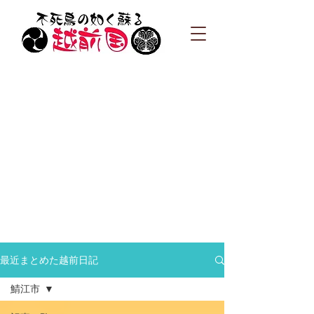
最近まとめた越前日記
鯖江市