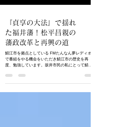
『貞享の大法』で揺れ
た福井藩！松平昌親の
藩政改革と再興の道
鯖江市を拠点としている FMたんなん夢レディオ
で番組をやる機会をいただき鯖江市の歴史を再
度、勉強しています。坂井市民の私にとって鯖江
市や越前市は興味はあるけれどなかなか行く機会
のない地域です。これを機に 鯖江市・越前市を深
堀してやろう と鯖江市をウロウロしています。
鯖江市 と言えば 松平昌親 を思い起こすのは自分だ
けかな？？ 越前松平家最大のピンチ 『 貞享の大法
』を受けた 福井藩 ！ この大変な時期を支えた福井
藩主・松平昌親公は鯖江吉江藩の藩主でもありま