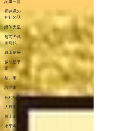
記事一覧
福井県の
神社の話
継体天皇
越前の戦
国時代
織田信長
越前松平
家
福井市
坂井市
あわら市
大野市
勝山市
永平寺町