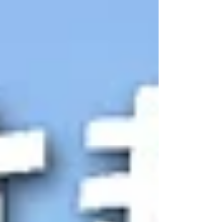
す。 越前吉江藩誕生！藩主・松平昌親の誕生！
兄・松平光通の自殺に揺れる福井藩 まさかの仕事
放棄？？6代藩主・松平剛昌 貞享の大法で揺れる福
井藩！屈辱的な家格低下！ 耐えた松平昌親 ７２歳
で眠りにつく １．越前吉江藩誕生！藩主・松平昌
親の誕生！ 福井藩3代藩主の松平忠昌 には優秀
な男子が3人いたとされます。 長男の昌勝 、 次男
の光通 、 ５男の昌親 です。その他の男子は幼きと
きに命を落としたりしたとされ忠昌はこの3人にそ
れぞれ知行地を与え 3人で越前松平家を盛り上げる
ように託した