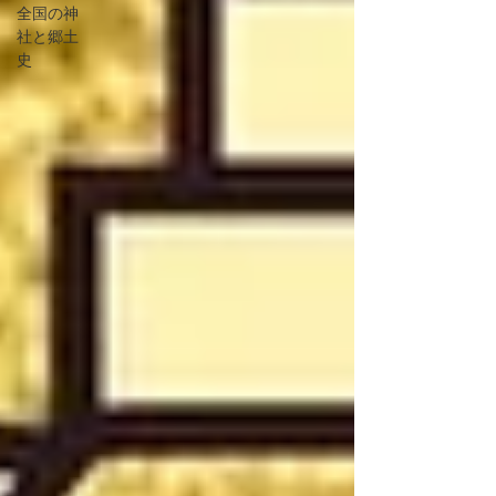
全国の神
社と郷土
史