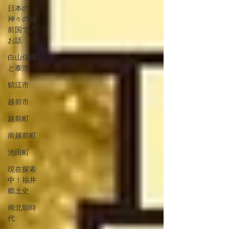
日本の
神々の越
前国での
お話
白山信仰
と泰澄
鯖江市
越前市
越前町
南越前町
池田町
現在探索
中！福井
郷土史
南北朝時
代