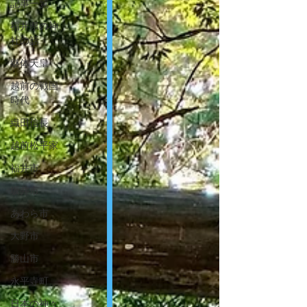
記事一覧
福井県の神
社の話
継体天皇
越前の戦国
時代
織田信長
越前松平家
福井市
坂井市
あわら市
大野市
勝山市
永平寺町
日本の神々