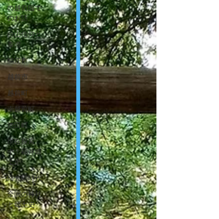
の越前国で
のお話
白山信仰と
泰澄
鯖江市
越前市
越前町
南越前町
池田町
現在探索
中！福井郷
土史
南北朝時代
全国の神社
と郷土史