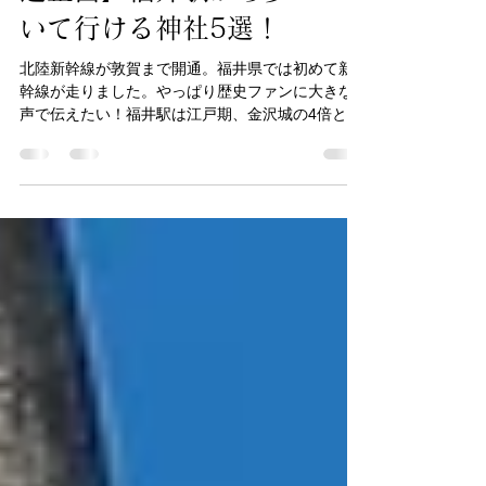
【北陸新幹線福井駅開
通企画】福井駅から歩
いて行ける神社5選！
北陸新幹線が敦賀まで開通。福井県では初めて新
幹線が走りました。やっぱり歴史ファンに大きな
声で伝えたい！福井駅は江戸期、金沢城の4倍とも
いえる大きな福井城の城内に建設されているんだ
よ～って。そんな巨大な福井城周辺には数々の神
社が祀られていて現在も福井のシンボル的な神社
も多く存在して