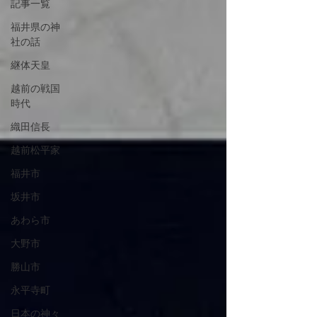
記事一覧
福井県の神
社の話
継体天皇
越前の戦国
時代
織田信長
越前松平家
福井市
坂井市
あわら市
大野市
勝山市
永平寺町
日本の神々