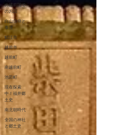
の越前国で
のお話
白山信仰と
泰澄
鯖江市
越前市
越前町
南越前町
池田町
現在探索
中！福井郷
土史
南北朝時代
全国の神社
と郷土史