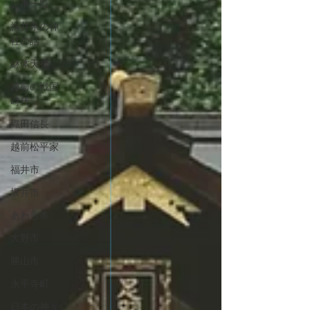
記事一覧
福井県の神
社の話
継体天皇
越前の戦国
時代
織田信長
越前松平家
福井市
坂井市
あわら市
大野市
勝山市
永平寺町
日本の神々