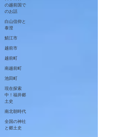
の越前国で
のお話
白山信仰と
泰澄
鯖江市
越前市
越前町
南越前町
池田町
現在探索
中！福井郷
土史
南北朝時代
全国の神社
と郷土史