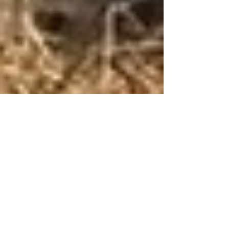
北陸の関ケ原・浅井畷
の戦いと難攻不落の小