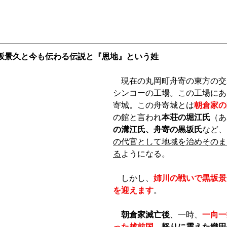
坂景久と今も伝わる伝説と『恩地』という姓
　現在の丸岡町舟寄の東方の交
シンコーの工場。この工場にあ
寄城。この舟寄城とは
朝倉家の
の館と言われ
本荘の堀江氏
（あ
の溝江氏、舟寄の黒坂氏
など、
の代官として地域を治めそのま
る
ようになる。
　しかし、
姉川の戦いで黒坂景
を迎えます
。
朝倉家滅亡後
、一時、
一向一
った越前国
。怒りに震えた織田