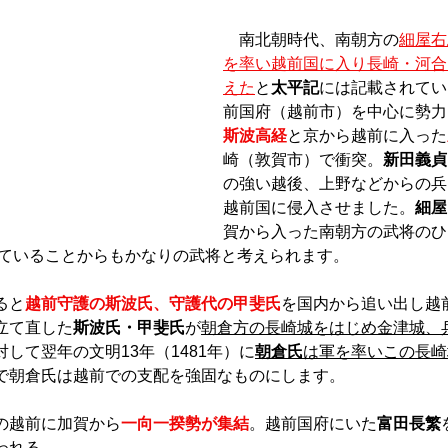
　南北朝時代、南朝方の
細屋右
を率い越前国に入り長崎・河合
えた
と
太平記
には記載されてい
前国府（越前市）を中心に勢力
斯波高経
と京から越前に入った
崎（敦賀市）で衝突。
新田義貞
の強い越後、上野などからの兵
越前国に侵入させました。
細屋
賀から入った南朝方の武将のひ
いていることからもかなりの武将と考えられます。
ると
越前守護の斯波氏、守護代の甲斐氏
を国内から追い出し越
立て直した
斯波氏・甲斐氏
が
朝倉方の長崎城をはじめ金津城、
して翌年の文明13年（1481年）に
朝倉氏
は軍を率いこの長崎
で朝倉氏は越前での支配を強固なものにします。
の越前に加賀から
一向一揆勢が集結
。越前国府にいた
富田長繁
われる。