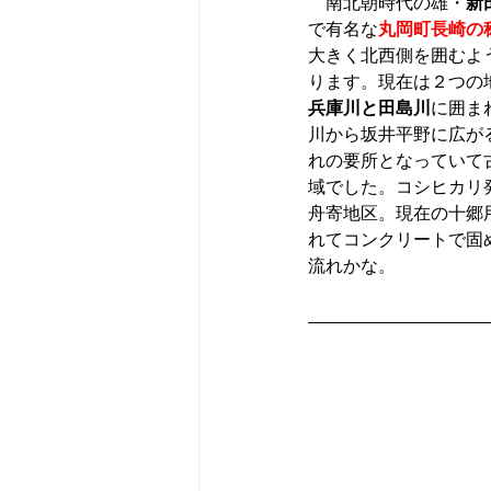
　南北朝時代の雄・
新
で有名な
丸岡町長崎の
大きく北西側を囲むよ
ります。現在は２つの
兵庫川と田島川
に囲ま
川から坂井平野に広が
れの要所となっていて
域でした。コシヒカリ
舟寄地区。現在の十郷
れてコンクリートで固
流れかな。