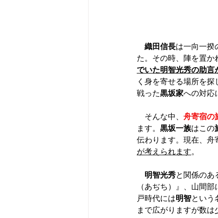
織田信長
は一向一揆
た。その時、陣を置か
でいた明智光秀の助言
く身を寄せる場所を探
戦った
黒坂家
への対応
　そんな中、
舟寄宿の
ます。
黒坂一族
はこの
伝わります。現在、舟
が考えられます
。
明智光秀
と関係のあ
（あぢち）』、山間部
戸時代には
明智
という
まで広がりますが数は