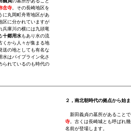
田義貞
の墓所があること
称念寺
。その長崎地区を
うに丸岡町舟寄地区があ
地区に分かれていますが
れ兵庫川の横には九頭竜
る
十郷用水
もあり水の流
古くから人々が集まる地
発送の地としても有名な
用水はパイプライン化さ
められているのも時代の
２，南北朝時代の拠点から始ま
　新田義貞の墓所があることで
寺
。古くは長崎城とも呼ばれ幾
名前が登場します。