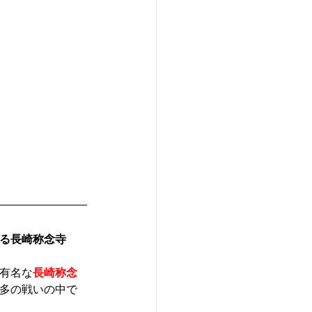
る長崎称念寺
有名な
長崎称念
多の戦いの中で