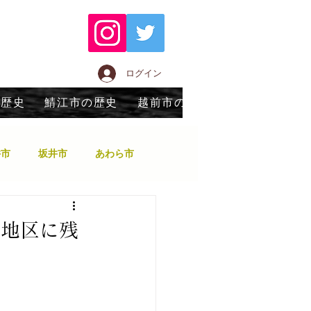
ログイン
の歴史
鯖江市の歴史
越前市の歴史
永平寺町の歴
井市
坂井市
あわら市
越前市
越前町
崎地区に残