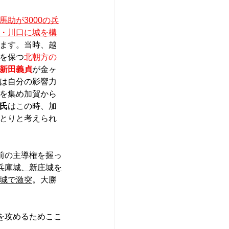
馬助が3000の兵
・川口に城を構
ます。当時、越
を保つ
北朝方の
新田義貞
が金ヶ
は自分の影響力
を集め加賀から
氏
はこの時、加
とりと考えられ
前の主導権を握っ
兵庫城、新庄城を
城で激突
。大勝
を攻めるためここ