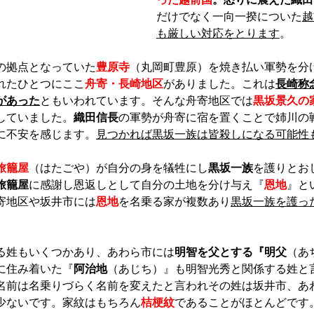
だけでなく一向一揆についた
越
も厳しい対応をとります
。
の拠点となっていた
豊原寺
（丸岡町豊原）を焼き払い軍勢を分
れたひとつにここ
舟寄・長崎地区
がありました。これは
長崎称
があった
ともいわれています。そんな舟寄地区では
黒坂景久の
していました。
織田信長
の軍勢が舟寄に宿を置くことで姉川の
に不安を感じます。
見つかれば黒坂一族は皆殺しになる可能性
旅籠屋
（はたごや）が自分の身を犠牲にし
黒坂一族
を護りとお
旅籠屋
に感謝し恩返しとして自分の土地を分け与え『
恩地
』と
寄地区や坂井市には
恩地
を名乗る家が複数あり
黒坂一族を護っ
る姓もいくつかあり、あわら市には
明智を父とする『明父
（あ
に住み着いた『
阿治地
（あじち）』も明智光秀と関係する姓と
名前は名乗りづらく名前を変えたと言われその姓は坂井市、あ
少ないです。家紋はもちろん
桔梗紋
であることがほとんどです