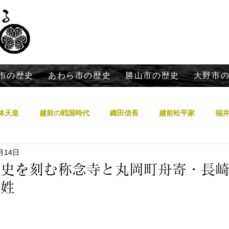
市の歴史
あわら市の歴史
勝山市の歴史
大野市
体天皇
越前の戦国時代
織田信長
越前松平家
福
月14日
日本の神々の越前国でのお話
白山信仰と泰澄
鯖江市
歴史を刻む称念寺と丸岡町舟寄・長
の姓
索中！福井郷土史
南北朝時代
全国の神社と郷土史