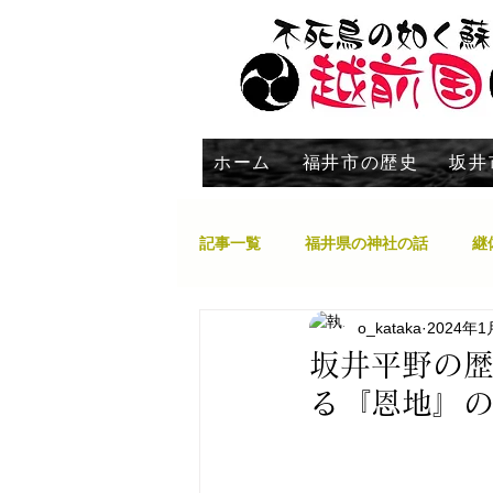
ホーム
福井市の歴史
坂井
記事一覧
福井県の神社の話
継
o_kataka
2024年1
大野市
勝山市
永平寺町
坂井平野の
る『恩地』
南越前町
池田町
現在探