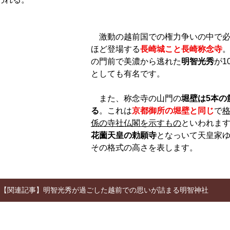
　激動の越前国での権力争いの中で
ほど登場する
長崎城こと長崎称念寺
の門前で美濃から逃れた
明智光秀
が1
としても有名です。
　また、称念寺の山門の
堀壁は5本の
る
。これは
京都御所の堀壁と同じ
で
係の寺社仏閣を示すもの
といわれま
花薗天皇の勅願寺
となっいて天皇家
その格式の高さを表します。
【関連記事】明智光秀が過ごした越前での思いが詰まる明智神社