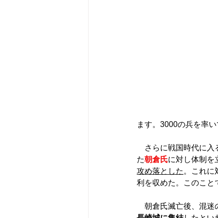
ます。3000の兵を率
　さらに戦国時代に入
た
朝倉氏
に対し体制を
攻め落とした
。これに対
利を収めた。このこと
　朝倉氏滅亡後、混迷
長崎城に集結
したとい