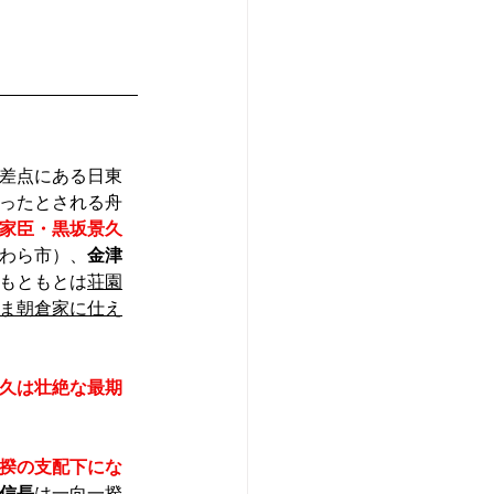
差点にある日東
ったとされる舟
家臣・黒坂景久
わら市）、
金津
もともとは
荘園
ま朝倉家に仕え
久は壮絶な最期
揆の支配下にな
信長
は一向一揆