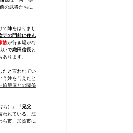
前の武将たちに
けて陣をはりまし
念寺の門前に住ん
家族
が行き場がな
戦いで
織田信長
と
もあります
。
したと言われてい
いう姓を与えたと
た旅籠屋との関係
ぢち）』『
兄父
言われている。江
わら市、加賀市に
。