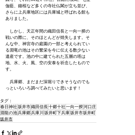
伽藍、鐘桜など多くの寺社仏閣が立ち並び、
さらに上兵庫地区には兵庫城と呼ばれる館も
ありました。
　しかし、天正年間の織田信長と一向一揆の
戦いの際に、そのほとんどが焼失します。そ
んな中、神宮寺の庭園の一部と考えられてい
る淵竜の池はその繁栄を今に伝える数少ない
遺産です。池の中に建てられた五層の塔は
地、水、火、風、空の安泰を祈念したもので
す。
　兵庫郷、まだまだ深堀りできそうなのでも
っといろいろ調べてみたいと思います！
タグ：
春日神社
坂井市
織田信長
十郷十社
一向一揆
河口庄
淵龍の池
兵庫郷
兵庫川
坂井町下兵庫
坂井市坂井町
坂井市