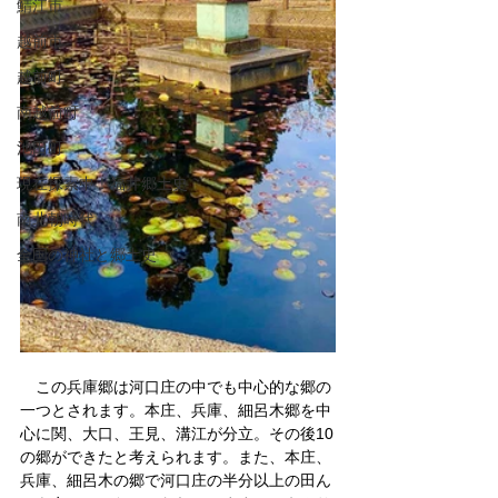
鯖江市
越前市
越前町
南越前町
池田町
現在探索中！福井郷土史
南北朝時代
全国の神社と郷土史
　この兵庫郷は河口庄の中でも中心的な郷の
一つとされます。本庄、兵庫、細呂木郷を中
心に関、大口、王見、溝江が分立。その後10
の郷ができたと考えられます。また、本庄、
兵庫、細呂木の郷で河口庄の半分以上の田ん