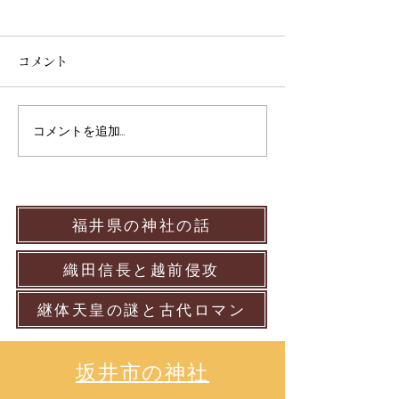
コメント
コメントを追加…
薬師堂に伝わる医学の歴
十郷用水に伝わ
史と薬師如来 福井市高尾
と十郷十社の春
町
福井県の神社の話
織田信長と越前侵攻
継体天皇の謎と古代ロマン
​坂井市の神社