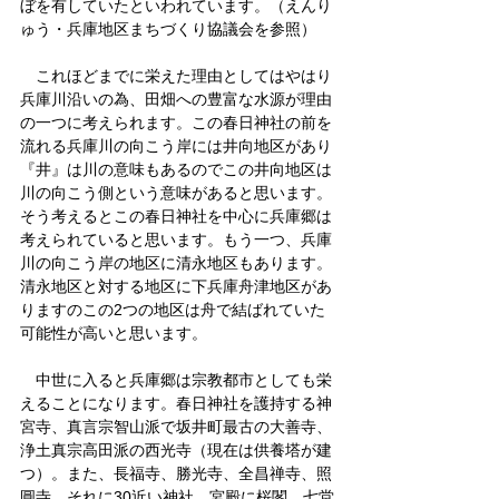
ぼを有していたといわれています。（えんり
ゅう・兵庫地区まちづくり協議会を参照）
　これほどまでに栄えた理由としてはやはり
兵庫川沿いの為、田畑への豊富な水源が理由
の一つに考えられます。この春日神社の前を
流れる兵庫川の向こう岸には井向地区があり
『井』は川の意味もあるのでこの井向地区は
川の向こう側という意味があると思います。
そう考えるとこの春日神社を中心に兵庫郷は
考えられていると思います。もう一つ、兵庫
川の向こう岸の地区に清永地区もあります。
清永地区と対する地区に下兵庫舟津地区があ
りますのこの2つの地区は舟で結ばれていた
可能性が高いと思います。
　中世に入ると兵庫郷は宗教都市としても栄
えることになります。春日神社を護持する神
宮寺、真言宗智山派で坂井町最古の大善寺、
浄土真宗高田派の西光寺（現在は供養塔が建
つ）。また、長福寺、勝光寺、全昌禅寺、照
圓寺、それに30近い神社。宮殿に桜閣、七堂