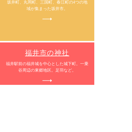
​坂井町、丸岡町、三国町、春江町の4つの地
域が集まった坂井市。
福井市の神社
​福井駅前の福井城を中心とした城下町。一乗
谷周辺の東郷地区。足羽など。
あわら市の神社
​あわら温泉のある地域。石川県との県境にも
辺り歴史的に見ても面白い地域。