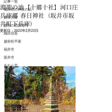
記事一覧
淵龍の池【十郷十社】河口庄
福井県の神社の話
兵庫郷 春日神社（坂井市坂
継体天皇
井町下兵庫）
越前の戦国時代
更新日：
2022年2月22日
織田信長
越前松平家
福井市
坂井市
あわら市
大野市
勝山市
永平寺町
日本の神々の越前国でのお話
白山信仰と泰澄