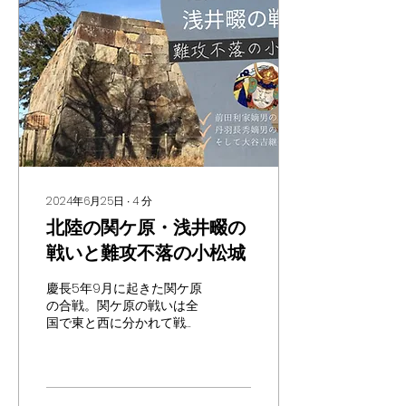
2024年6月25日
∙
4
分
北陸の関ケ原・浅井畷の
戦いと難攻不落の小松城
慶長5年9月に起きた関ケ原
の合戦。関ケ原の戦いは全
国で東と西に分かれて戦い
が行われていました。そし
て、ここ北陸でも東と西に
分かれての戦いが行われま
した。大聖寺の戦いと浅井