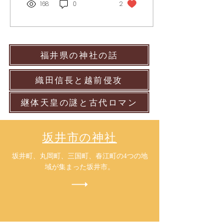
畷の戦いです。北陸最強の
168
0
2
軍事力を持つ東軍・前田利
長の大軍勢を越前加賀の西
軍が迎え撃つ北陸の関ケ原
とも呼ばれます
福井県の神社の話
織田信長と越前侵攻
継体天皇の謎と古代ロマン
​坂井市の神社
​坂井町、丸岡町、三国町、春江町の4つの地
域が集まった坂井市。