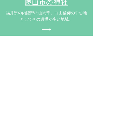
​勝山市の神社
​福井県の内陸部の山間部。白山信仰の中心地
としてその遺構が多い地域。
Facebook
Instagram
Twitter
プロフィール