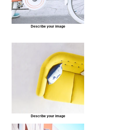
Describe your image
Describe your image