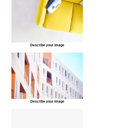
Describe your image
Describe your image