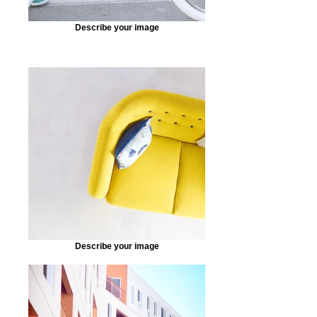
Describe your image
Describe your image