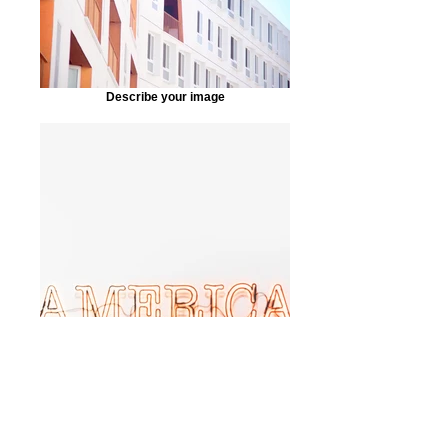
Describe your image
Describe your image