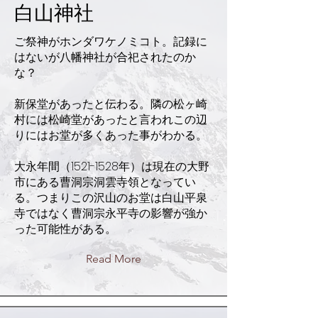
白山神社
ご祭神がホンダワケノミコト。記録に
はないが八幡神社が合祀されたのか
な？
新保堂があったと伝わる。隣の松ヶ崎
村には松崎堂があったと言われこの辺
りにはお堂が多くあった事がわかる。
大永年間（1521-1528年）は現在の大野
市にある曹洞宗洞雲寺領となってい
る。つまりこの沢山のお堂は白山平泉
寺ではなく曹洞宗永平寺の影響が強か
った可能性がある。
Read More