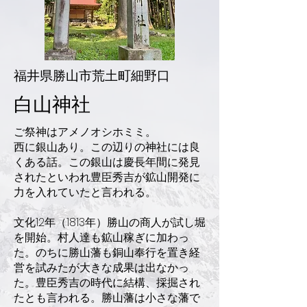
福井県勝山市荒土町細野口
白山神社
ご祭神はアメノオシホミミ。
西に銀山あり。この辺りの神社には良
くある話。この銀山は慶長年間に発見
されたといわれ豊臣秀吉が鉱山開発に
力を入れていたと言われる。
文化12年（1813年）勝山の商人が試し堀
を開始。村人達も鉱山稼ぎに加わっ
た。のちに勝山藩も銅山奉行を置き経
営を試みたが大きな成果は出なかっ
た。豊臣秀吉の時代に結構、採掘され
たとも言われる。勝山藩は小さな藩で