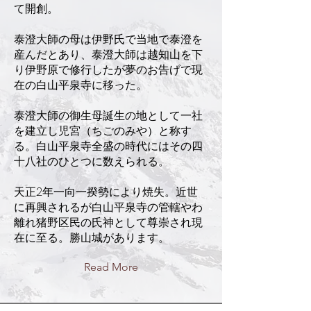
て開創。
泰澄大師の母は伊野氏で当地で泰澄を
産んだとあり、泰澄大師は越知山を下
り伊野原で修行したが夢のお告げで現
在の白山平泉寺に移った。
泰澄大師の御生母誕生の地として一社
を建立し児宮（ちごのみや）と称す
る。白山平泉寺全盛の時代にはその四
十八社のひとつに数えられる。
天正2年一向一揆勢により焼失。近世
に再興されるが白山平泉寺の管轄やわ
離れ猪野区民の氏神として尊崇され現
在に至る。勝山城があります。
Read More