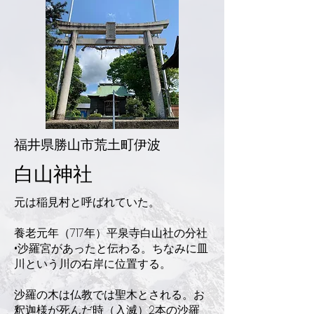
福井県勝山市荒土町伊波
白山神社
元は稲見村と呼ばれていた。
養老元年（717年）平泉寺白山社の分社
•沙羅宮があったと伝わる。ちなみに皿
川という川の右岸に位置する。
沙羅の木は仏教では聖木とされる。お
釈迦様が死んだ時（入滅）2本の沙羅