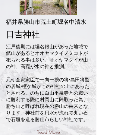
福井県勝山市荒土町堀名中清水
日吉神社
江戸後期には堀名銀山があった地域で
鉱山があるとオオヤマクイノミコトが
祀られる事は多い。オオヤマクイが山
の神、高龗が水の神と推測。
元朝倉家家臣で一向一揆の将•島田将監
の居城•檀ケ城がこの神社の上にあった
とされる。のちに白山平泉寺との戦い
に勝利する際に村岡山に陣取った為、
勝ち山と呼ばれ現在の勝山の由来とな
ります。神社前を用水が流れて丸い石
で石垣を造る勝山市らしい神社です。
Read More