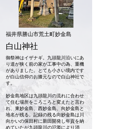
福井県勝山市荒土町妙金島
白山神社
御祭神はイザナギ。九頭龍川沿いにあ
り道が狭く前の家が工事中の為、重機
がありました。とても小さい境内です
が白山信仰のお膝元なので白山神社で
す。
妙金島地区は九頭龍川の流れに合わせ
て住む場所をころころと変えたと言わ
れ、東妙金島、西妙金島、向妙金島と
地名が残る。記録の残る向妙金島は川
向かいの保田村に新田開発し年貢を納
めていたが九頭龍川の氾濫により消