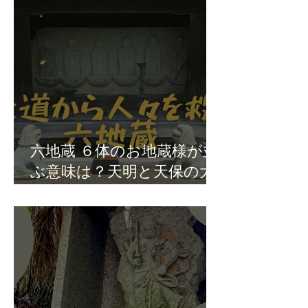
六地蔵 ６体のお地蔵様が並
ぶ意味は？天明と天保の大
飢饉