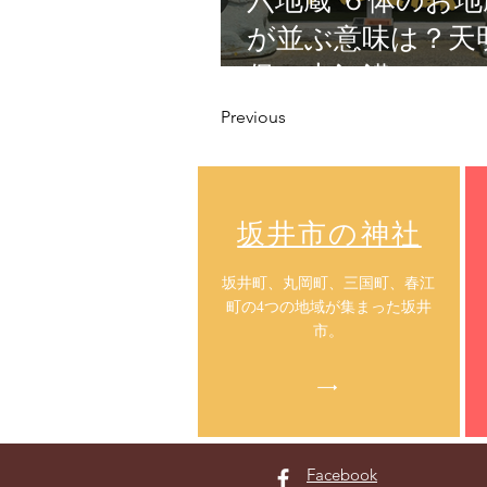
六地蔵 ６体のお地
が並ぶ意味は？天
保の大飢饉
Previous
​坂井市の神社
​坂井町、丸岡町、三国町、春江
町の4つの地域が集まった坂井
市。
Facebook