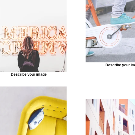
tent from your collection, select the element and click
nnected, you can save time by updating your content st
n—no need to open the Editor, or mess with your design.
f content to your collection, such as rich text, images, v
 file. You can also collect and store information from you
ements like custom forms and fields. Collaborate on your
y assigning permissions setting custom permissions for
Describe your i
Describe your image
k Sync after making changes in a collection, so visitors c
 on your live site. Preview your site to check that all yo
ent from the right collection fields. Ready to publish? Simp
t of the Editor and your changes will appear live.