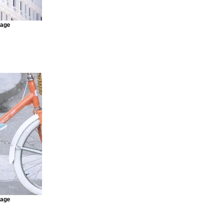
mage
mage