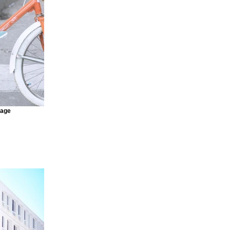
 Connect to
raight from
ideos and more,
r site visitors
 content
 every
mage
an see your
ur elements are
ly click Publish