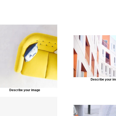
Describe your i
Describe your image
ore out of your site elements by making them dynamic. T