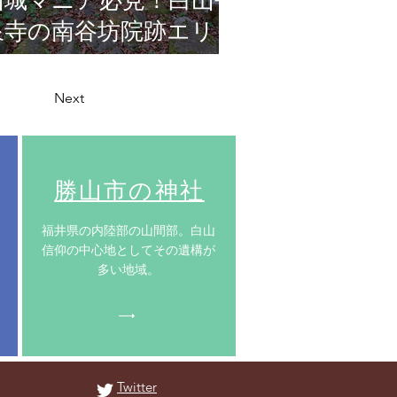
山城マニア必見！白山平
泉寺の南谷坊院跡エリ
ア！
Next
​勝山市の神社
​福井県の内陸部の山間部。白山
信仰の中心地としてその遺構が
多い地域。
Twitter