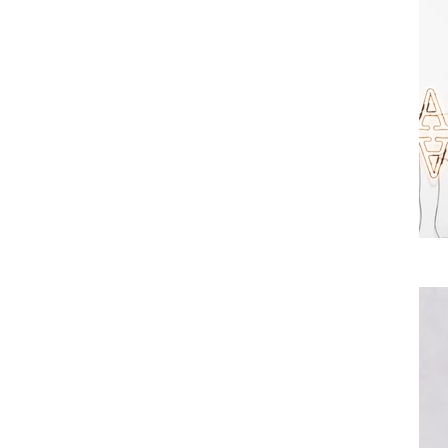
element to con
Data. Once co
your collectio
Add any type o
or upload a CSV
using input el
across teams b
collection.
Be sure to clic
newest content
displaying cont
in the top righ