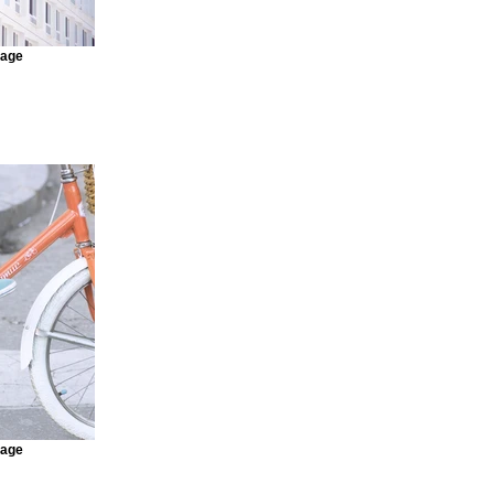
mage
mage