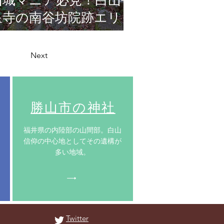
山城マニア必見！白山平
泉寺の南谷坊院跡エリ
ア！
Next
​勝山市の神社
​福井県の内陸部の山間部。白山
信仰の中心地としてその遺構が
多い地域。
Twitter