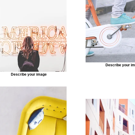
tent from your collection, select the element and click
nnected, you can save time by updating your content st
n—no need to open the Editor, or mess with your design.
f content to your collection, such as rich text, images, v
 file. You can also collect and store information from you
ements like custom forms and fields. Collaborate on your
y assigning permissions setting custom permissions for
Describe your i
Describe your image
k Sync after making changes in a collection, so visitors c
 on your live site. Preview your site to check that all yo
ent from the right collection fields. Ready to publish? Simp
t of the Editor and your changes will appear live.