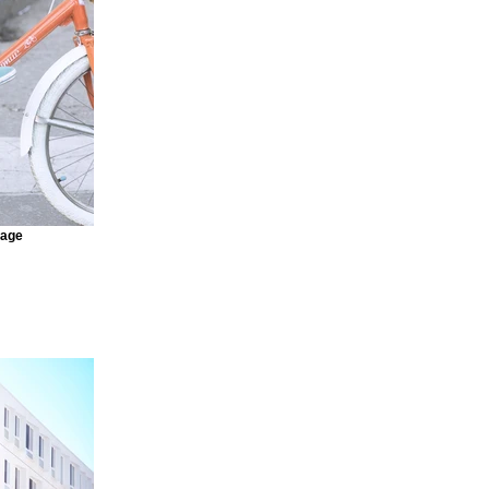
 Connect to
raight from
ideos and more,
r site visitors
 content
 every
mage
an see your
ur elements are
ly click Publish