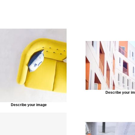
Describe your i
Describe your image
ore out of your site elements by making them dynamic. T