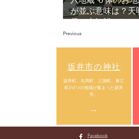
六地蔵 ６体のお地
が並ぶ意味は？天
保の大飢饉
Previous
​坂井市の神社
​坂井町、丸岡町、三国町、春江
町の4つの地域が集まった坂井
市。
Facebook