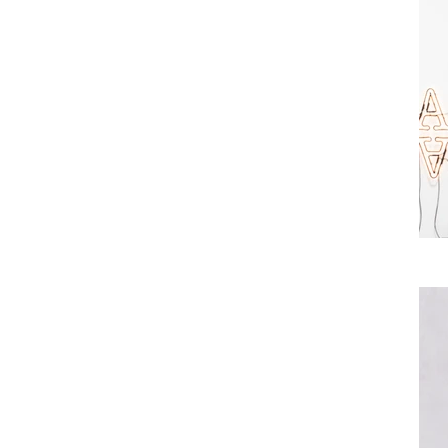
element to con
Data. Once co
your collectio
Add any type o
or upload a CSV
using input el
across teams b
collection.
Be sure to clic
newest content
displaying cont
in the top righ