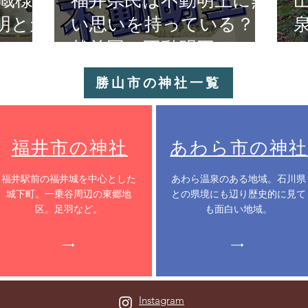
蔵様
福井県民は不動明王に熱
明と天
い思いを持っている？
越前国の不動明王！
勝山市の神社一覧
福井市の神社
あわら市の神社
​福井駅前の福井城を中心とした
​あわら温泉のある地域。石川県
城下町。一乗谷周辺の東郷地
との県境にも辺り歴史的に見て
区。足羽など。
も面白い地域。
Instagram