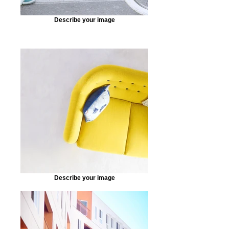
Describe your image
Describe your image