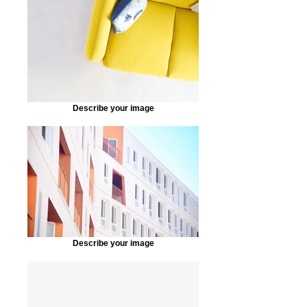
Describe your image
Describe your image