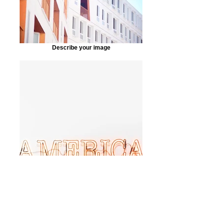
Describe your image
Describe your image