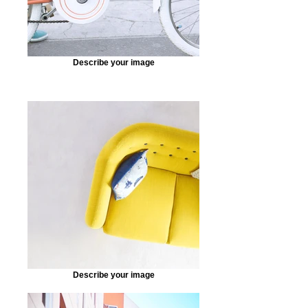
Describe your image
Describe your image