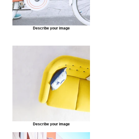
Describe your image
Describe your image