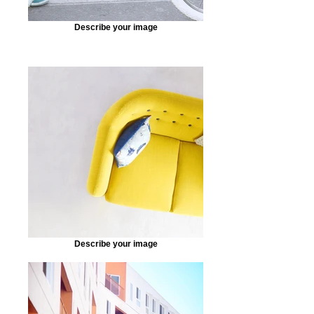
Describe your image
Describe your image