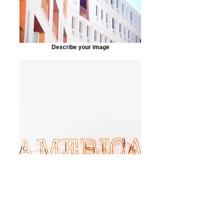
Describe your image
Describe your image