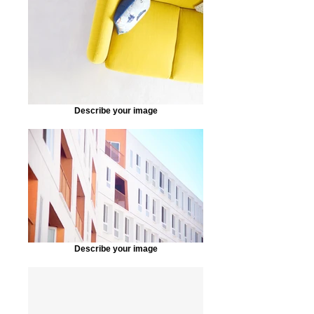
Describe your image
Describe your image