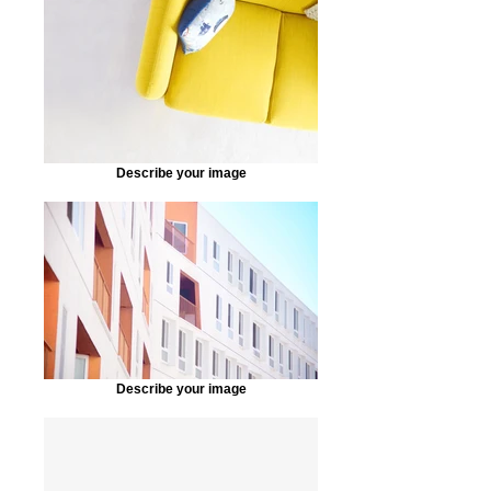
Describe your image
Describe your image