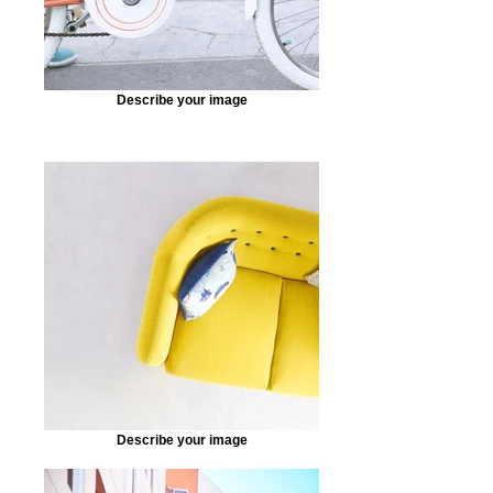
Describe your image
Describe your image