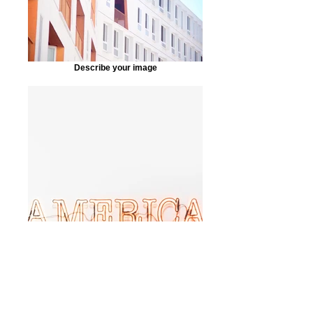
Describe your image
Describe your image