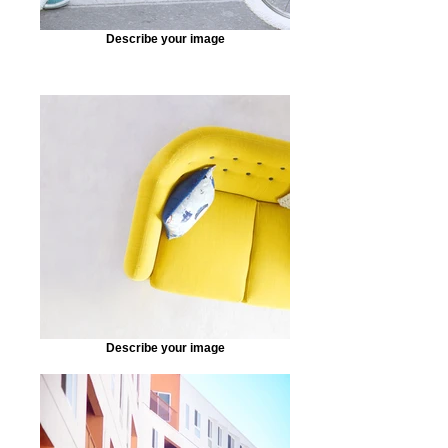
Describe your image
Describe your image