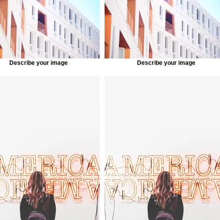
Describe your image
Describe your image