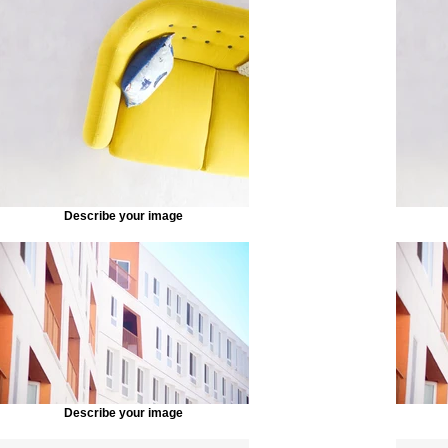
Describe your image
Describe your image