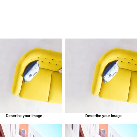
Describe your image
Describe your image