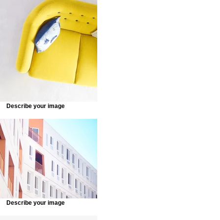
Describe your image
Describe your image