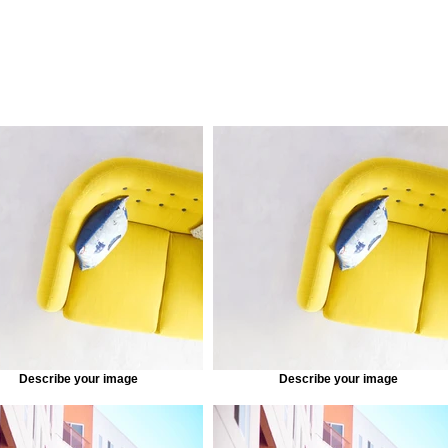
Describe your image
Describe your image