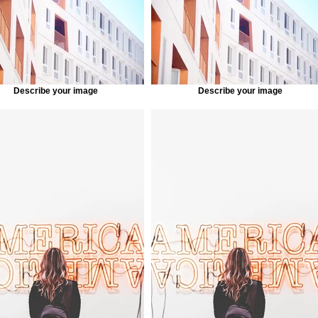
Describe your image
Describe your image