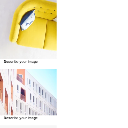
Describe your image
Describe your image