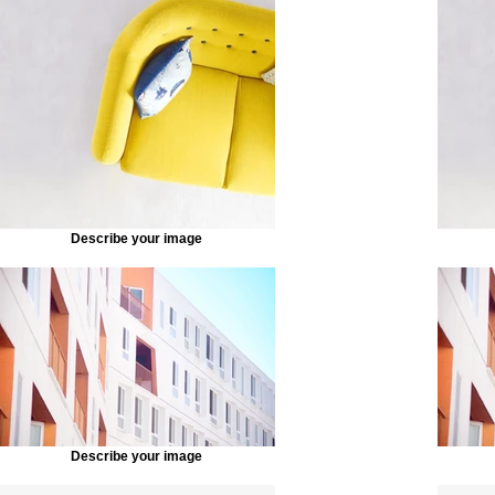
Describe your image
Describe your image