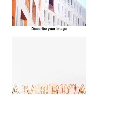
Describe your image
Describe your image