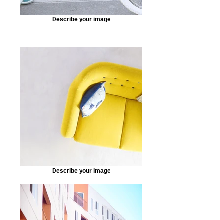
Describe your image
Describe your image