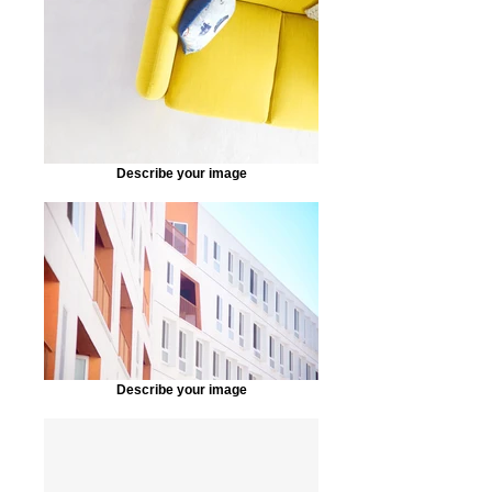
Describe your image
Describe your image