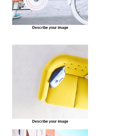
Describe your image
Describe your image