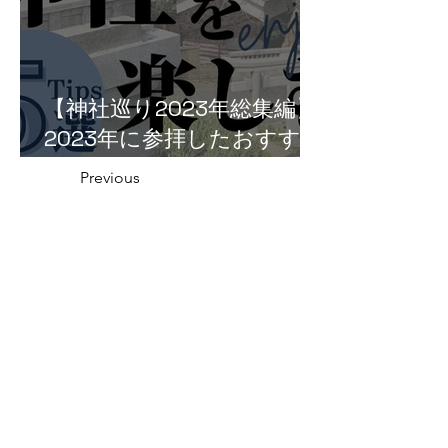
【神社巡り2023年総集編】
2023年に参拝したおすすめ
神社５選！
Previous
越前町の神社一覧
Next
福井県の神社の話
織田信長と越前侵攻