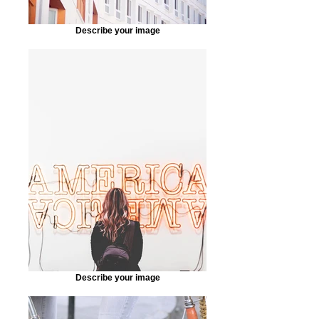
Describe your image
Describe your image