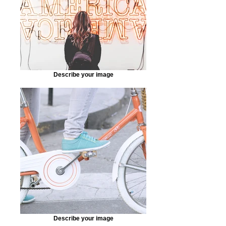
Describe your image
Describe your image