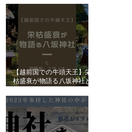
【越前国での牛頭天王】栄
枯盛衰が物語る八坂神社と
御祭神・スサノオ