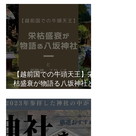
【越前国での牛頭天王】栄
枯盛衰が物語る八坂神社と
御祭神・スサノオ