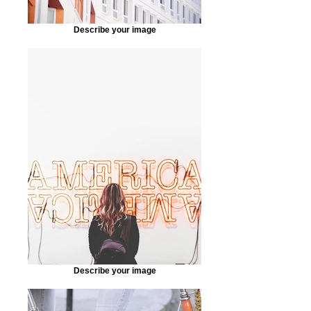
Describe your image
Describe your image