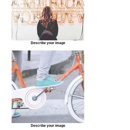
Describe your image
Describe your image