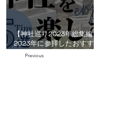
【神社巡り2023年総集編】
2023年に参拝したおすすめ
神社５選！
Previous
越前町の神社一覧
Next
福井県の神社の話
織田信長と越前侵攻