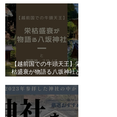
【越前国での牛頭天王】栄
枯盛衰が物語る八坂神社と
御祭神・スサノオ