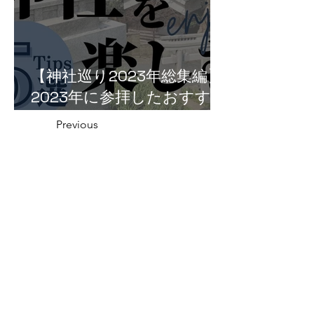
【神社巡り2023年総集編】
2023年に参拝したおすすめ
神社５選！
Previous
越前町の神社一覧
Next
福井県の神社の話
織田信長と越前侵攻