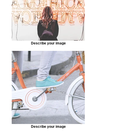
Describe your image
Describe your image