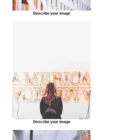
Describe your image
Describe your image