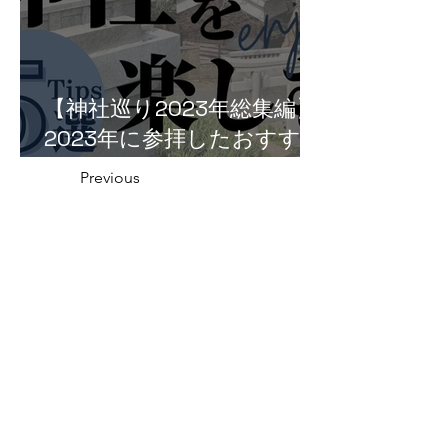
【神社巡り2023年総集編】
2023年に参拝したおすすめ
神社５選！
Previous
越前町の神社一覧
Next
福井県の神社の話
織田信長と越前侵攻