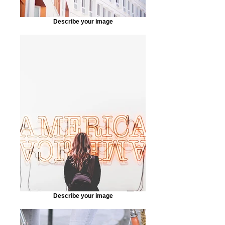
Describe your image
Describe your image