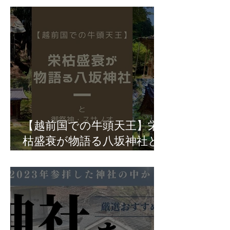
【越前国での牛頭天王】栄
枯盛衰が物語る八坂神社と
御祭神・スサノオ