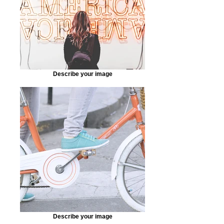
Describe your image
Describe your image