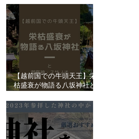
【越前国での牛頭天王】栄
枯盛衰が物語る八坂神社と
御祭神・スサノオ