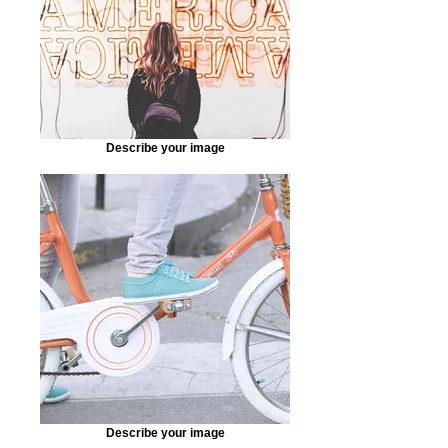
Describe your image
Describe your image