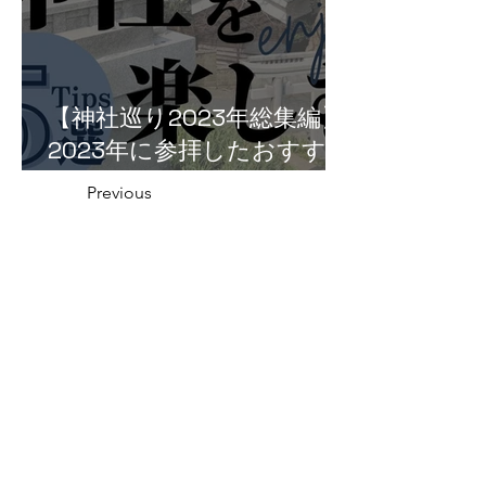
【神社巡り2023年総集編】
2023年に参拝したおすすめ
神社５選！
Previous
越前町の神社一覧
Next
福井県の神社の話
織田信長と越前侵攻