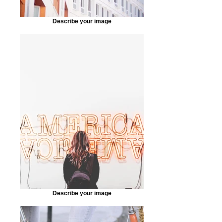
Describe your image
Describe your image