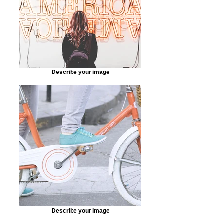
Describe your image
Describe your image