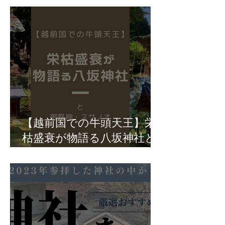
【越前国での牛頭天王】栄
枯盛衰が物語る八坂神社と
御祭神・スサノオ