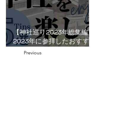
【神社巡り2023年総集編】
2023年に参拝したおすすめ
神社５選！
Previous
越前町の神社一覧
Next
福井県の神社の話
織田信長と越前侵攻