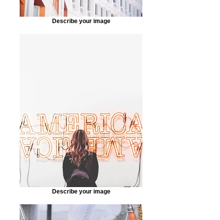
Describe your image
Describe your image