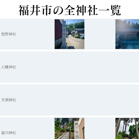
​福井市の全神社一覧
熊野神社
県福井市下市町
福井県福井市河水町
與須奈神社
越知神社
八幡神社
天満神社
簸川神社