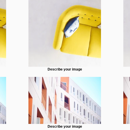
Describe your image
Describe your image