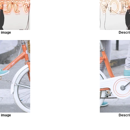
r image
Descri
r image
Descri