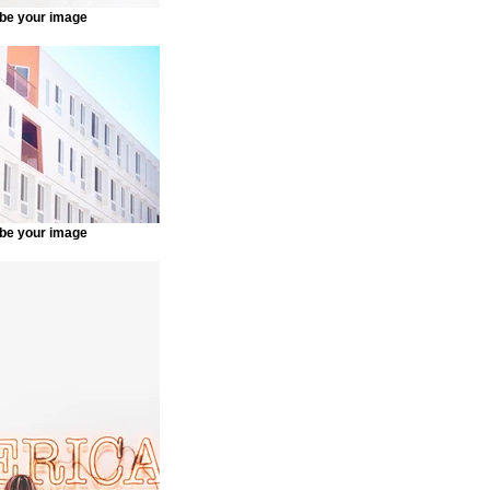
be your image
be your image