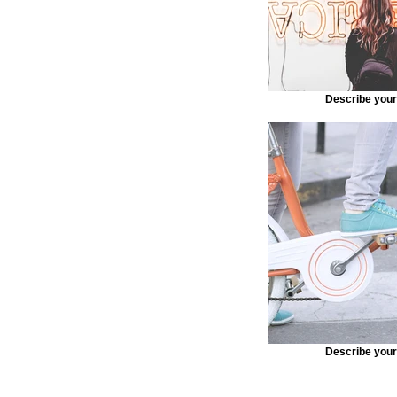
Describe you
Describe you