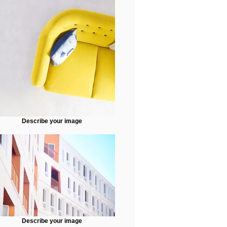
Describe your image
Describe your image