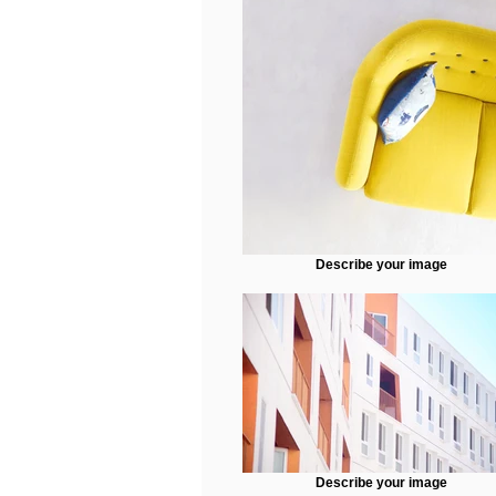
Describe your image
Describe your image