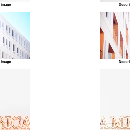
r image
Descri
r image
Descri