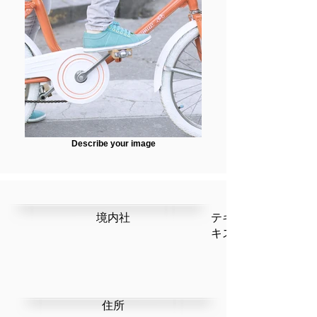
Describe your image
​境内社
テキストです。ここ
キストを編集」を選
​住所