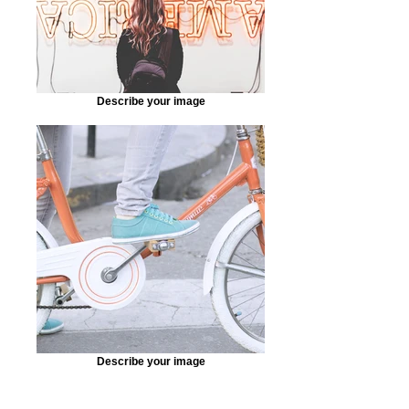
Describe your image
Describe your image