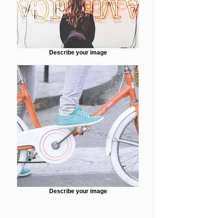
Describe your image
Describe your image