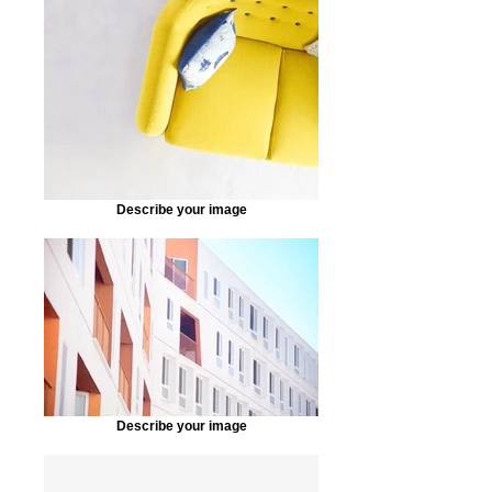
Describe your image
Describe your image