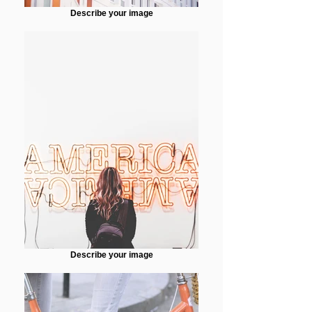
Describe your image
Describe your image