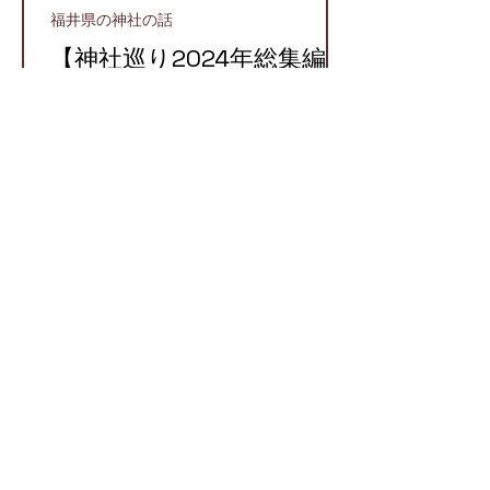
福井県の神社の話
【神社巡り2024年総集編】
2024年に参拝したおすす
め神社５選！
越前町
【越前国での牛頭天王】栄
枯盛衰が物語る八坂神社と