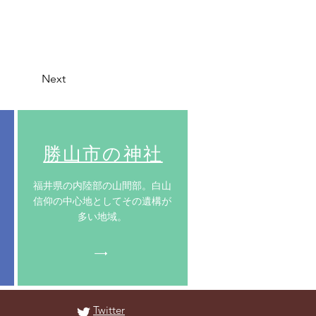
Next
​勝山市の神社
​福井県の内陸部の山間部。白山
信仰の中心地としてその遺構が
多い地域。
Twitter