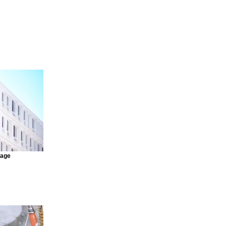
mage
o connect this
 Connect to