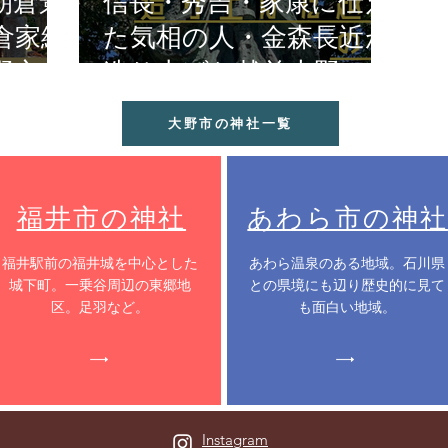
朝倉景
信長・秀吉・家康に仕え
倉家終
た気相の人・金森長近が
野市
造り上げた越前大野の城
下町
大野市の神社一覧
福井市の神社
あわら市の神社
​福井駅前の福井城を中心とした
​あわら温泉のある地域。石川県
城下町。一乗谷周辺の東郷地
との県境にも辺り歴史的に見て
区。足羽など。
も面白い地域。
Instagram