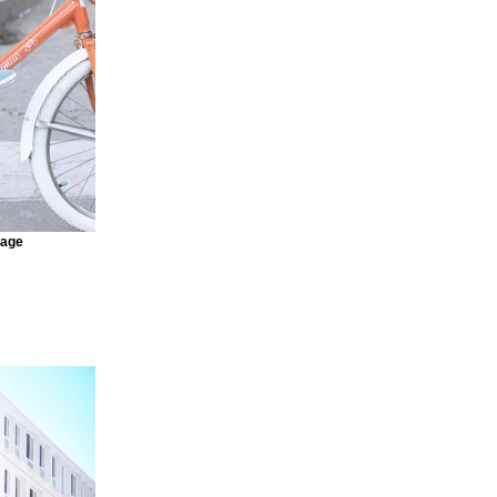
raight from
ideos and more,
r site visitors
 content
 every
mage
an see your
ur elements are
ly click Publish
Next