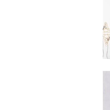
Data. Once co
your collectio
Add any type o
or upload a CSV
using input el
across teams b
collection.
Be sure to clic
newest content
displaying cont
in the top righ
Previous