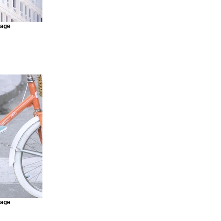
mage
mage