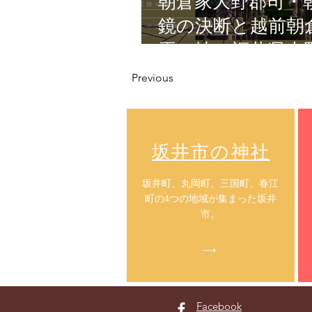
朝倉家大野郡司・
鏡の決断と越前朝
焉の地・福井県大
Previous
​坂井市の神社
​坂井町、丸岡町、三国町、春江
町の4つの地域が集まった坂井
市。
Facebook