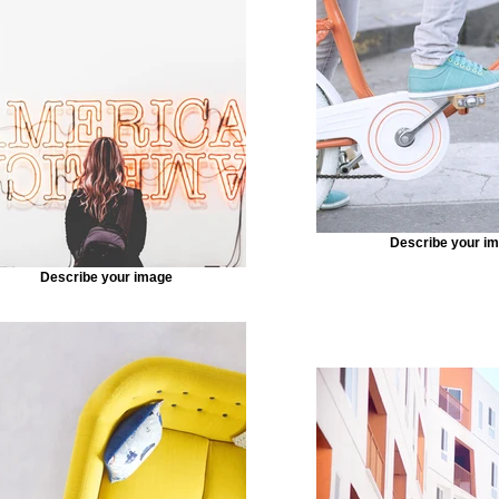
nnected, you can save time by updating your content st
n—no need to open the Editor, or mess with your design.
f content to your collection, such as rich text, images, v
 file. You can also collect and store information from you
ements like custom forms and fields. Collaborate on your
y assigning permissions setting custom permissions for
Describe your i
Describe your image
k Sync after making changes in a collection, so visitors c
 on your live site. Preview your site to check that all yo
ent from the right collection fields. Ready to publish? Simp
t of the Editor and your changes will appear live.