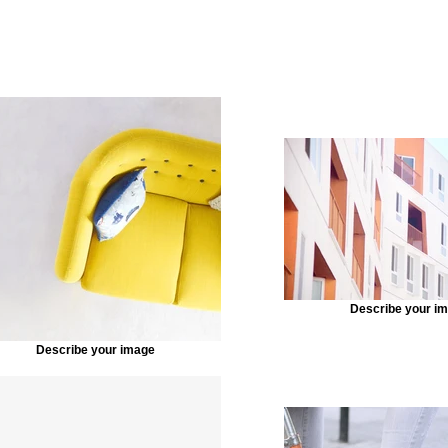
Describe your i
Describe your image
ore out of your site elements by making them dynamic. T
tent from your collection, select the element and click