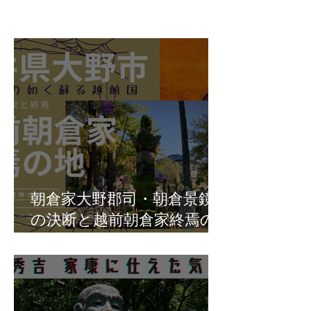
朝倉家大野郡司・朝倉景鏡
の決断と越前朝倉家終焉の
地・福井県大野市