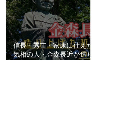
信長・秀吉・家康に仕えた
気相の人・金森長近が造り
上げた越前大野の城下町
Previous
大野市の神社一覧
Next
福井県の神社の話