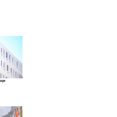
mage
o connect this
 Connect to