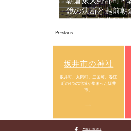
朝倉家大野郡司・
鏡の決断と越前朝
焉の地・福井県大
Previous
​坂井市の神社
​坂井町、丸岡町、三国町、春江
町の4つの地域が集まった坂井
市。
Facebook