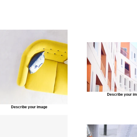
Describe your i
Describe your image
ore out of your site elements by making them dynamic. T
tent from your collection, select the element and click