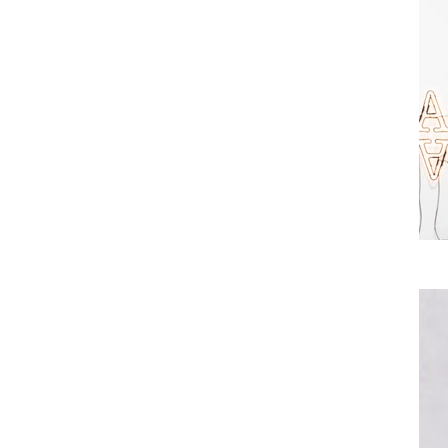
Data. Once co
your collectio
Add any type o
or upload a CSV
using input el
across teams b
collection.
Be sure to clic
newest content
displaying cont
in the top righ
Previous