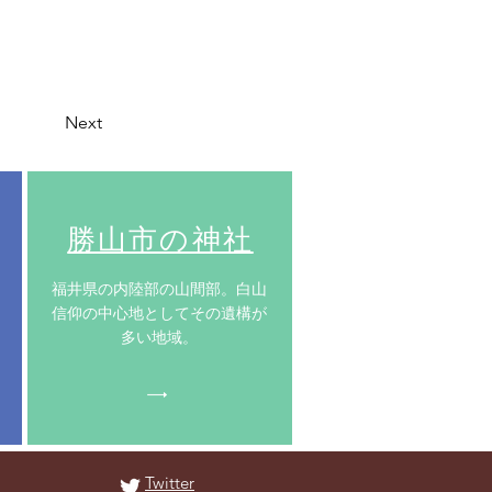
Next
​勝山市の神社
​福井県の内陸部の山間部。白山
信仰の中心地としてその遺構が
多い地域。
Twitter