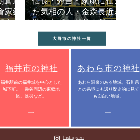
朝倉景
信長・秀吉・家康に仕え
倉家終
た気相の人・金森長近が
野市
造り上げた越前大野の城
下町
大野市の神社一覧
福井市の神社
あわら市の神社
​福井駅前の福井城を中心とした
​あわら温泉のある地域。石川県
城下町。一乗谷周辺の東郷地
との県境にも辺り歴史的に見て
区。足羽など。
も面白い地域。
Instagram