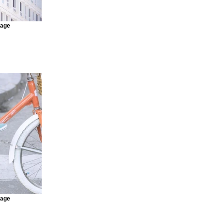
mage
mage