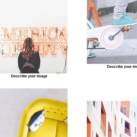
nnected, you can save time by updating your content st
n—no need to open the Editor, or mess with your design.
f content to your collection, such as rich text, images, v
 file. You can also collect and store information from you
ements like custom forms and fields. Collaborate on your
y assigning permissions setting custom permissions for
Describe your i
Describe your image
k Sync after making changes in a collection, so visitors c
 on your live site. Preview your site to check that all yo
ent from the right collection fields. Ready to publish? Simp
t of the Editor and your changes will appear live.