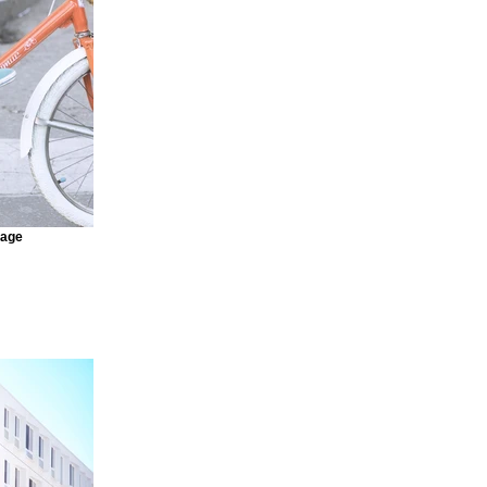
raight from
ideos and more,
r site visitors
 content
 every
mage
an see your
ur elements are
ly click Publish
Next