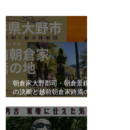
朝倉家大野郡司・朝倉景鏡
の決断と越前朝倉家終焉の
地・福井県大野市