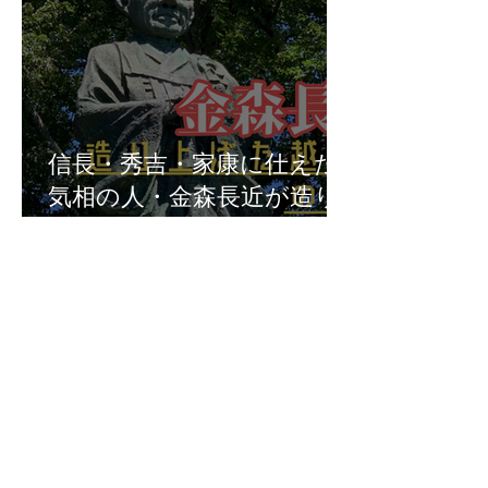
信長・秀吉・家康に仕えた
気相の人・金森長近が造り
上げた越前大野の城下町
Previous
大野市の神社一覧
Next
福井県の神社の話