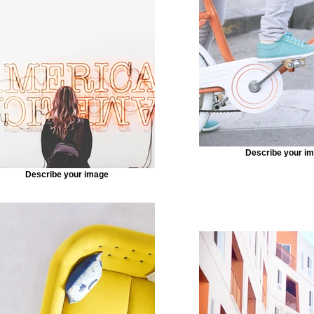
nnected, you can save time by updating your content st
n—no need to open the Editor, or mess with your design.
f content to your collection, such as rich text, images, v
 file. You can also collect and store information from you
ements like custom forms and fields. Collaborate on your
y assigning permissions setting custom permissions for
Describe your i
Describe your image
k Sync after making changes in a collection, so visitors c
 on your live site. Preview your site to check that all yo
ent from the right collection fields. Ready to publish? Simp
t of the Editor and your changes will appear live.