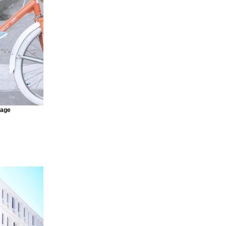
raight from
ideos and more,
r site visitors
 content
 every
mage
an see your
ur elements are
ly click Publish
Next