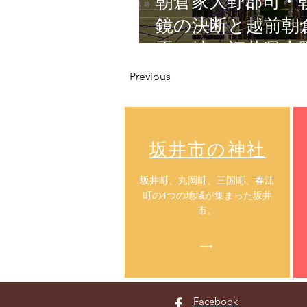
朝倉家大野郡司・
鏡の決断と越前朝
焉の地・福井県大
Previous
​坂井市の神社
​坂井町、丸岡町、三国町、春江
町の4つの地域が集まった坂井
市。
Facebook