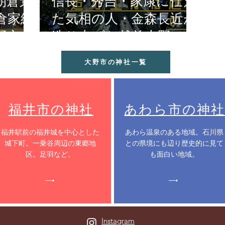
朝倉景
信長・秀吉・家康に仕え
倉家終
た気相の人・金森長近が
野市
造り上げた越前大野の城
下町
大野市の神社一覧
福井市の神社
あわら市の神社
​福井駅前の福井城を中心とした
​あわら温泉のある地域。石川県
城下町。一乗谷周辺の東郷地
との県境にも辺り歴史的に見て
区。足羽など。
も面白い地域。
Instagram