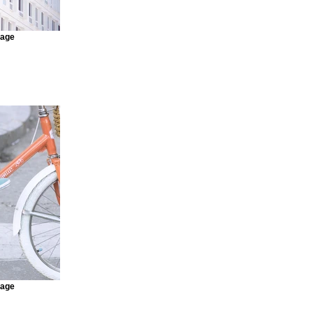
mage
mage