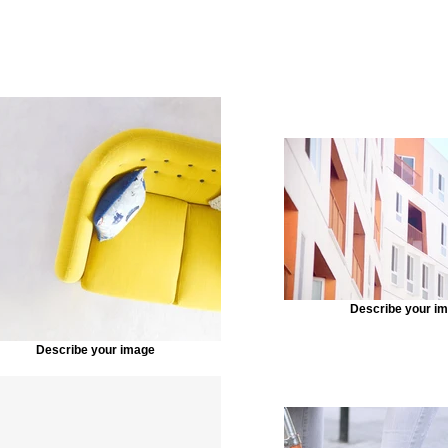
Describe your i
Describe your image
ore out of your site elements by making them dynamic. T
tent from your collection, select the element and click