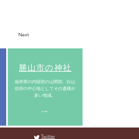
Next
​勝山市の神社
​福井県の内陸部の山間部。白山
信仰の中心地としてその遺構が
多い地域。
Twitter