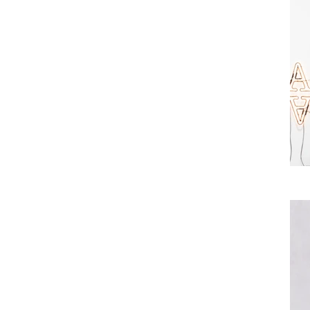
Data. Once co
your collectio
Add any type o
or upload a CSV
using input el
across teams b
collection.
Be sure to clic
newest content
displaying cont
in the top righ
Previous