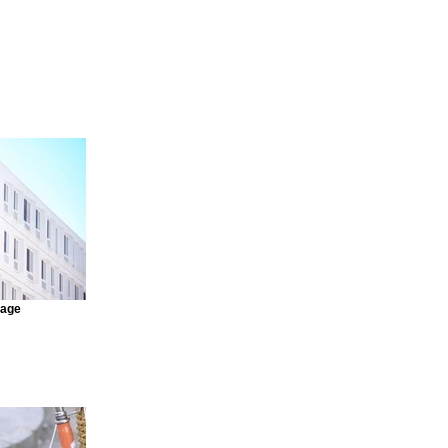
mage
o connect this
 Connect to