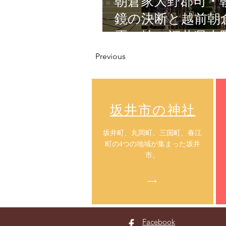
朝倉家大野郡司・
鏡の決断と越前朝
焉の地・福井県大
Previous
​坂井市の神社
​坂井町、丸岡町、三国町、春江
町の4つの地域が集まった坂井
市。
Facebook