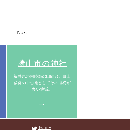
Next
​勝山市の神社
​福井県の内陸部の山間部。白山
信仰の中心地としてその遺構が
多い地域。
Twitter