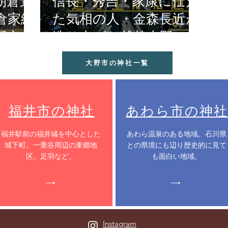
朝倉景
信長・秀吉・家康に仕え
倉家終
た気相の人・金森長近が
野市
造り上げた越前大野の城
下町
大野市の神社一覧
福井市の神社
あわら市の神社
​福井駅前の福井城を中心とした
​あわら温泉のある地域。石川県
城下町。一乗谷周辺の東郷地
との県境にも辺り歴史的に見て
区。足羽など。
も面白い地域。
Instagram