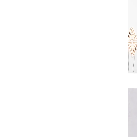
Data. Once co
your collectio
Add any type o
or upload a CSV
using input el
across teams b
collection.
Be sure to clic
newest content
displaying cont
in the top righ
Previous