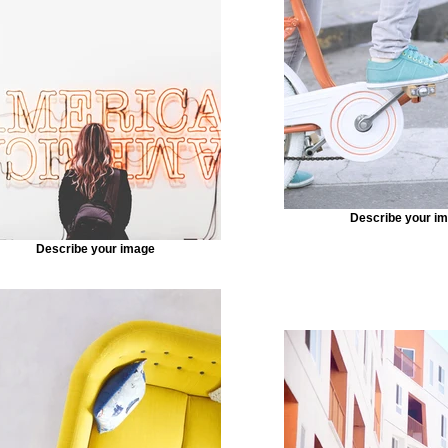
nnected, you can save time by updating your content st
n—no need to open the Editor, or mess with your design.
f content to your collection, such as rich text, images, v
 file. You can also collect and store information from you
ements like custom forms and fields. Collaborate on your
y assigning permissions setting custom permissions for
Describe your i
Describe your image
k Sync after making changes in a collection, so visitors c
 on your live site. Preview your site to check that all yo
ent from the right collection fields. Ready to publish? Simp
t of the Editor and your changes will appear live.