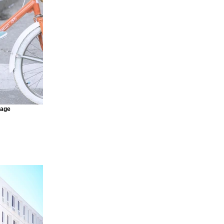
raight from
ideos and more,
r site visitors
 content
 every
mage
an see your
ur elements are
ly click Publish
Next