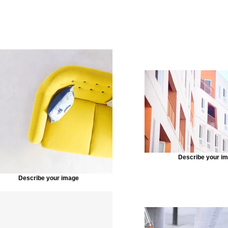
Describe your i
Describe your image
ore out of your site elements by making them dynamic. T
tent from your collection, select the element and click