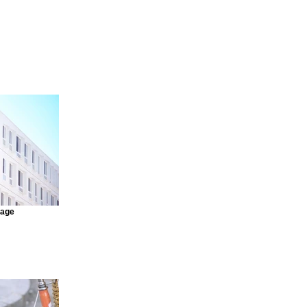
mage
o connect this
 Connect to