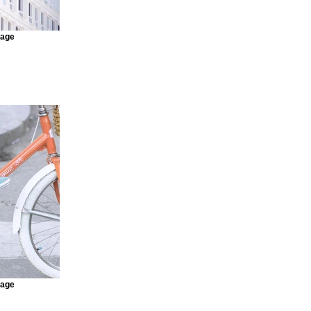
mage
mage