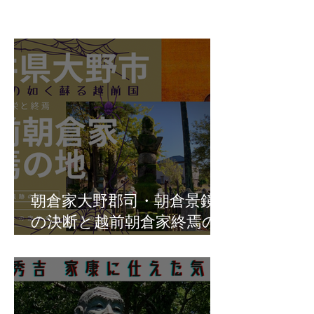
朝倉家大野郡司・朝倉景鏡
の決断と越前朝倉家終焉の
地・福井県大野市