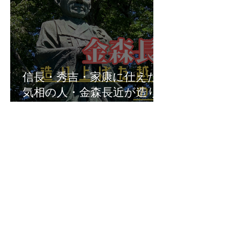
信長・秀吉・家康に仕えた
気相の人・金森長近が造り
上げた越前大野の城下町
Previous
大野市の神社一覧
Next
福井県の神社の話