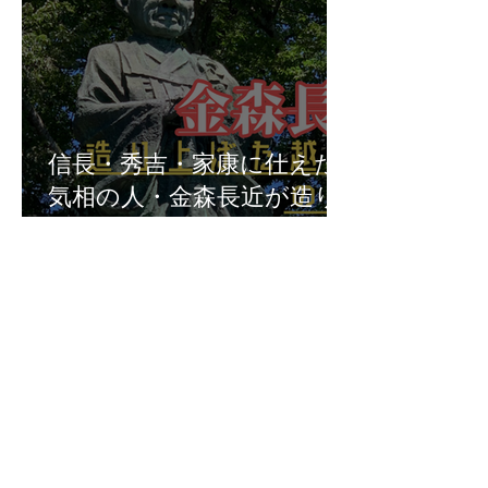
信長・秀吉・家康に仕えた
気相の人・金森長近が造り
上げた越前大野の城下町
Previous
大野市の神社一覧
Next
福井県の神社の話