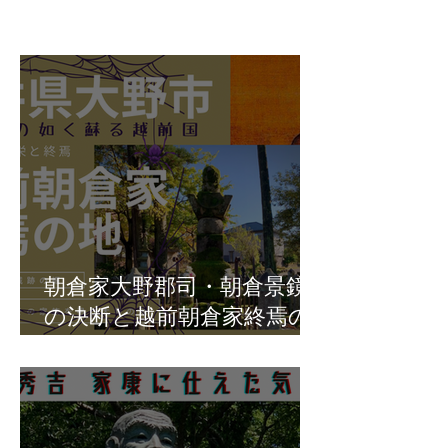
朝倉家大野郡司・朝倉景鏡
の決断と越前朝倉家終焉の
地・福井県大野市