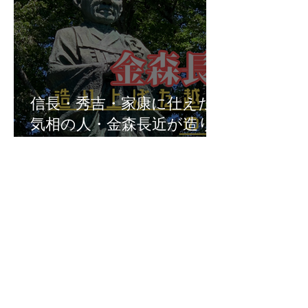
信長・秀吉・家康に仕えた
気相の人・金森長近が造り
上げた越前大野の城下町
Previous
大野市の神社一覧
Next
福井県の神社の話