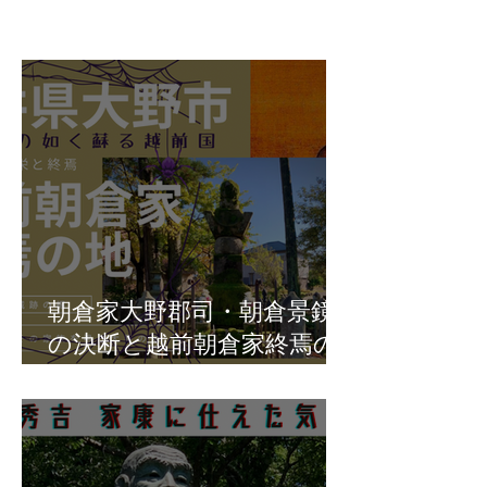
朝倉家大野郡司・朝倉景鏡
の決断と越前朝倉家終焉の
地・福井県大野市