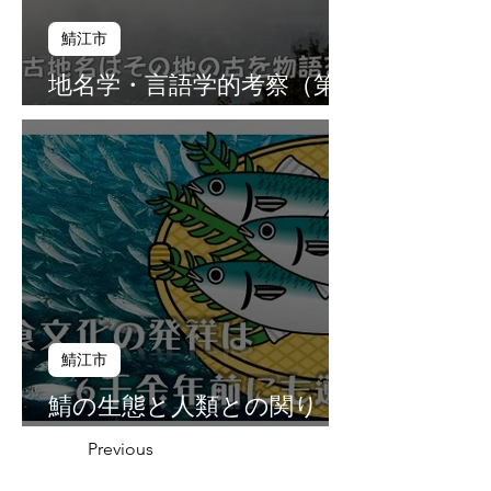
鯖江市
地名学・言語学的考察（第
１０話）
鯖江市
鯖の生態と人類との関り
（第９話）
Previous