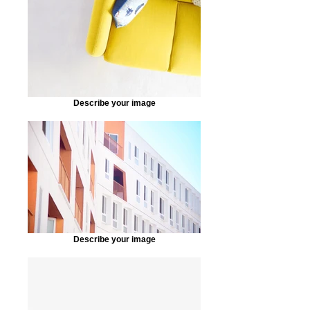
Describe your image
Describe your image