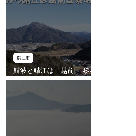
鯖江市
鯖波と鯖江は、越前国 黎明
の地（第１３話）