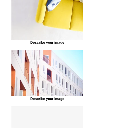
Describe your image
Describe your image