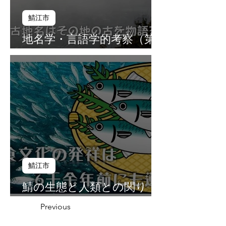
鯖江市
地名学・言語学的考察（第
１０話）
鯖江市
鯖の生態と人類との関り
（第９話）
Previous