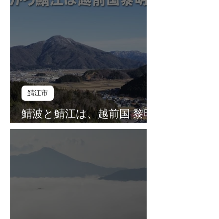
鯖江市
鯖波と鯖江は、越前国 黎明
の地（第１３話）