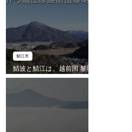
鯖江市
鯖波と鯖江は、越前国 黎明
の地（第１３話）