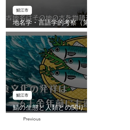
鯖江市
地名学・言語学的考察（第
１０話）
鯖江市
鯖の生態と人類との関り
（第９話）
Previous