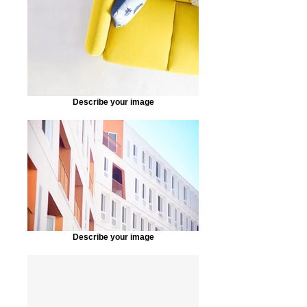
Describe your image
Describe your image