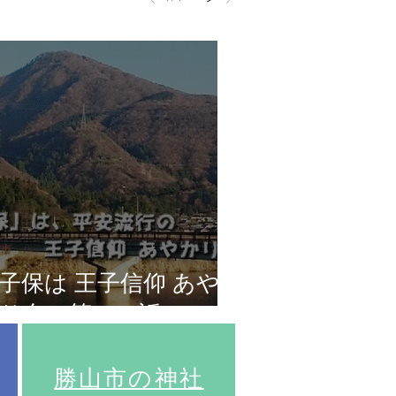
市
子保は 王子信仰 あや
り名（第１５話）
​勝山市の神社