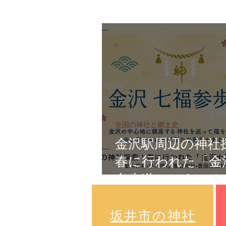
全国の神社と郷土史
金沢駅周辺の神社
春に行われた「金
参歩道」のまとめ
社＆中村神社など P
​坂井市の神社