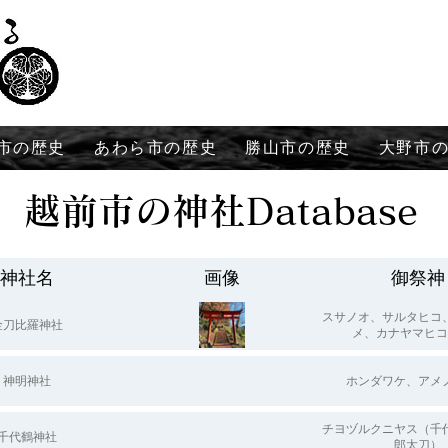
市の歴史
あわら市の歴史
勝山市の歴史
大野市
​越前市の神社Database
神社名
画像
御祭神
スサノオ、サルタヒコ
金刀比羅神社
メ、カナヤマヒコ
神明神社
ホンダワケ、アメ
チヨヅルクニヤス（千
千代鶴神社
郎太刀）