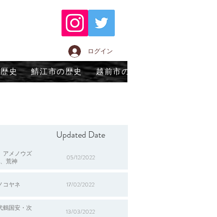
ログイン
の歴史
鯖江市の歴史
越前市の歴史
永平寺町の歴
Updated Date
、アメノウズ
05/12/2022
、荒神
ノコヤネ
17/02/2022
代鶴国安・次
13/03/2022