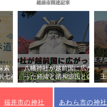
越前市関連記事
福井県の神社の話
探索！
八幡神社が越前国に広が
越前
沢七福
った経緯と清和源氏との
王
 犀川神
関係
か
t.1
福井市の神社
あわら市の神社