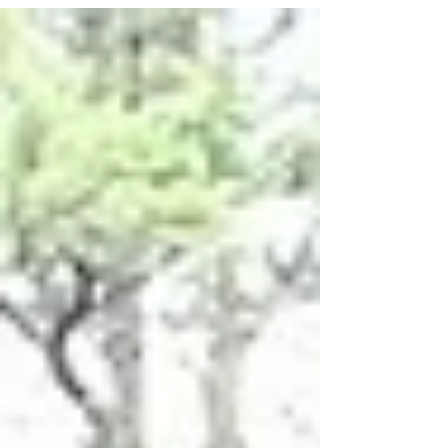
神社を分析しました。１、加賀の白山比咩大神・
キクリヒメを祀る越前の白山神社２、絶大な勢力
を持った藤原氏