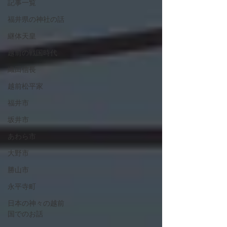
記事一覧
福井県の神社の話
継体天皇
越前の戦国時代
織田信長
越前松平家
福井市
坂井市
あわら市
大野市
勝山市
永平寺町
日本の神々の越前
国でのお話