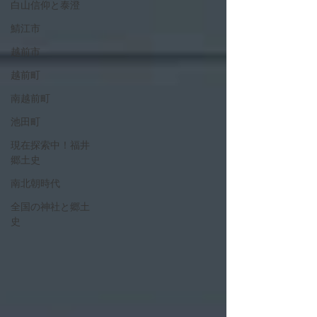
白山信仰と泰澄
鯖江市
越前市
越前町
南越前町
池田町
現在探索中！福井
郷土史
南北朝時代
全国の神社と郷土
史