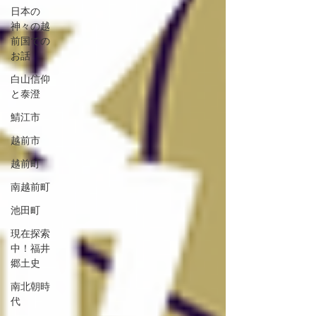
日本の
神々の越
前国での
お話
白山信仰
と泰澄
鯖江市
越前市
越前町
南越前町
池田町
現在探索
中！福井
郷土史
南北朝時
代