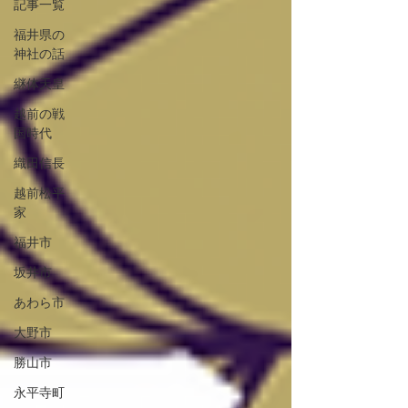
記事一覧
福井県の
神社の話
継体天皇
越前の戦
国時代
織田信長
越前松平
家
福井市
坂井市
あわら市
大野市
勝山市
永平寺町