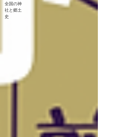
全国の神
社と郷土
史