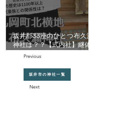
坂井郡33座のひとつ布久漏
神社は？？【式内社】継体
天皇の皇女・円弥媛命由縁
Previous
の地の丸岡町北横地に鎮
座！
坂井市の神社一覧
Next
福井県の神社の話
織田信長と越前侵攻