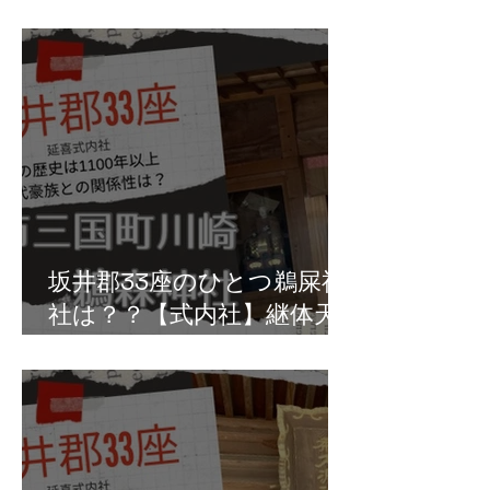
真人の祖・椀子皇子の拠点
か？坂井市丸岡町坪江
坂井郡33座のひとつ鵜屎神
社は？？【式内社】継体天
皇は鵜の排泄物を儀式で利
用？三国町川崎の鵜森神社
か！