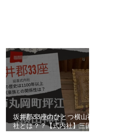
坂井郡33座のひとつ横山神
社とは？？【式内社】三国