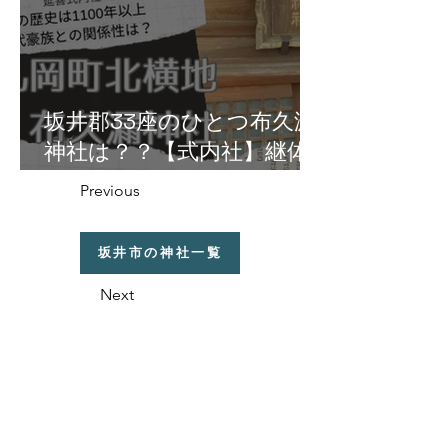
坂井郡33座のひとつ布久漏
神社は？？【式内社】継体
天皇の皇女・円弥媛命由縁
Previous
の地の丸岡町北横地に鎮
座！
坂井市の神社一覧
Next
福井県の神社の話
織田信長と越前侵攻