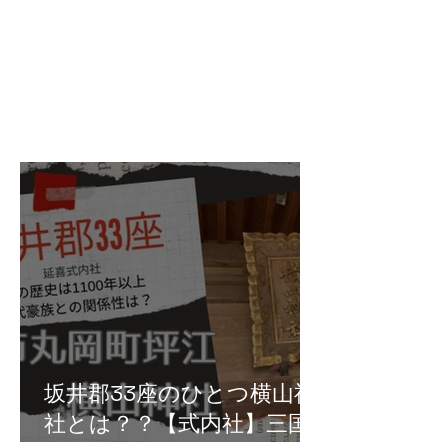
坂井郡33座のひとつ横山神
社とは？？【式内社】三国