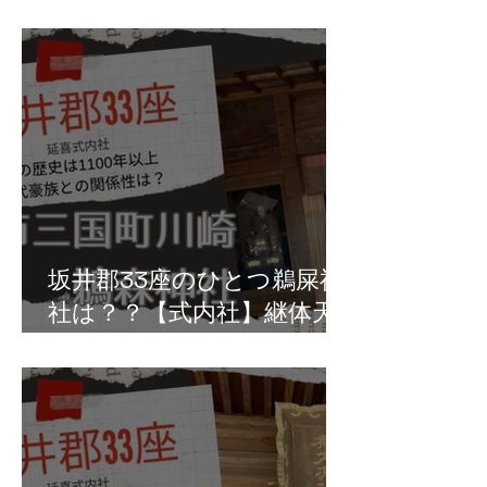
真人の祖・椀子皇子の拠点
か？坂井市丸岡町坪江
坂井郡33座のひとつ鵜屎神
社は？？【式内社】継体天
皇は鵜の排泄物を儀式で利
用？三国町川崎の鵜森神社
か！