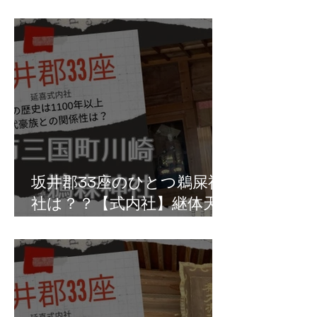
真人の祖・椀子皇子の拠点
か？坂井市丸岡町坪江
坂井郡33座のひとつ鵜屎神
社は？？【式内社】継体天
皇は鵜の排泄物を儀式で利
用？三国町川崎の鵜森神社
か！