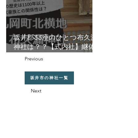
坂井郡33座のひとつ布久漏
神社は？？【式内社】継体
天皇の皇女・円弥媛命由縁
Previous
の地の丸岡町北横地に鎮
座！
坂井市の神社一覧
Next
福井県の神社の話
織田信長と越前侵攻