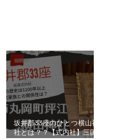
坂井郡33座のひとつ横山神
社とは？？【式内社】三国