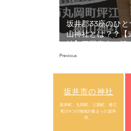
坂井郡33座のひと
山神社とは？？【
社】三国真人の祖
皇子の拠点か？坂
Previous
岡町坪江
​坂井市の神社
​坂井町、丸岡町、三国町、春江
町の4つの地域が集まった坂井
市。