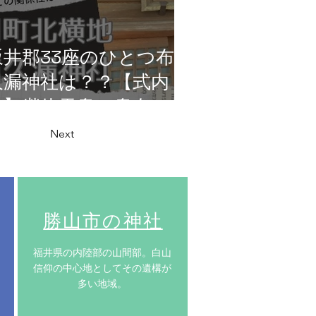
坂井郡33座のひとつ布
久漏神社は？？【式内
社】継体天皇の皇女・円
弥媛命由縁の地の丸岡町
Next
北横地に鎮座！
​勝山市の神社
​福井県の内陸部の山間部。白山
信仰の中心地としてその遺構が
多い地域。