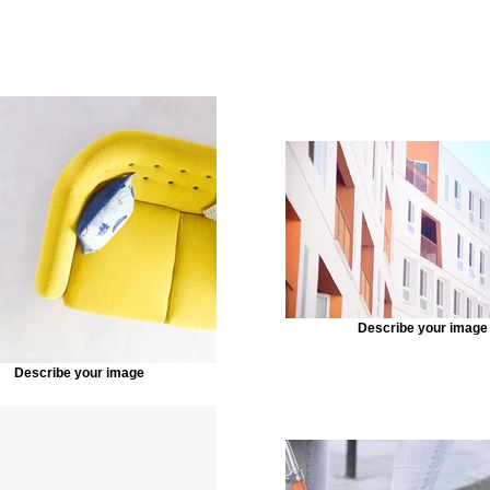
Describe your image
Describe your image