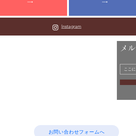
Instagram
フィール
メル
井市に住む郷土歴史・福井県が大好きな管理人の
勝手気ままなサイトです。特に神社、織田信長の天正
田義貞の南北朝時代が大好きです。
考えも含まれていますがあくまでも個人的な見解で
点などございましたらお問い合わせフォームからご連
い。
お問い合わせフォームへ