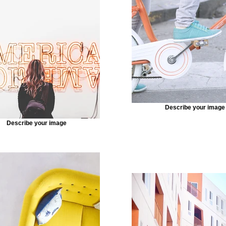
Describe your image
Describe your image