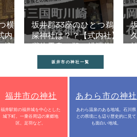
つ横
坂井郡33座のひとつ鵜
式内
屎神社は？？【式内社】
・椀子
継体天皇は鵜の排泄物を
井市丸
儀式で利用？三国町川崎
坂井市の神社一覧
の鵜森神社か！
福井市の神社
あわら市の神社
​福井駅前の福井城を中心とした
​あわら温泉のある地域。石川県
城下町。一乗谷周辺の東郷地
との県境にも辺り歴史的に見て
区。足羽など。
も面白い地域。