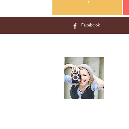
Facebook
プロ
福井県坂
Okazaki
の
年間、新
個人的な
す。
​ご不明な
絡くださ