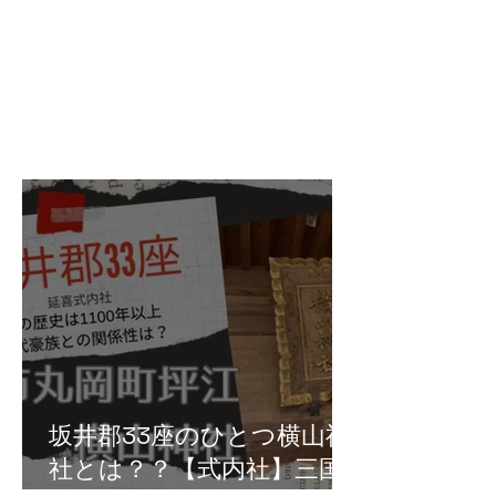
坂井郡33座のひとつ横山神
社とは？？【式内社】三国