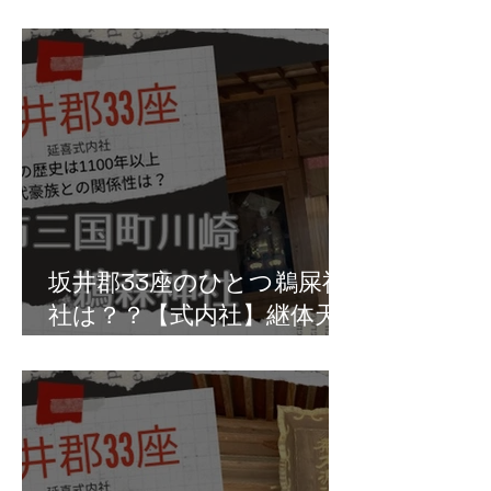
真人の祖・椀子皇子の拠点
か？坂井市丸岡町坪江
坂井郡33座のひとつ鵜屎神
社は？？【式内社】継体天
皇は鵜の排泄物を儀式で利
用？三国町川崎の鵜森神社
か！