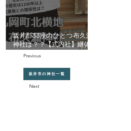
坂井郡33座のひとつ布久漏
神社は？？【式内社】継体
天皇の皇女・円弥媛命由縁
Previous
の地の丸岡町北横地に鎮
座！
坂井市の神社一覧
Next
福井県の神社の話
織田信長と越前侵攻