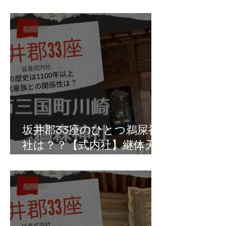
真人の祖・椀子皇子の拠点
か？坂井市丸岡町坪江
坂井郡33座のひとつ鵜屎神
社は？？【式内社】継体天
皇は鵜の排泄物を儀式で利
用？三国町川崎の鵜森神社
か！