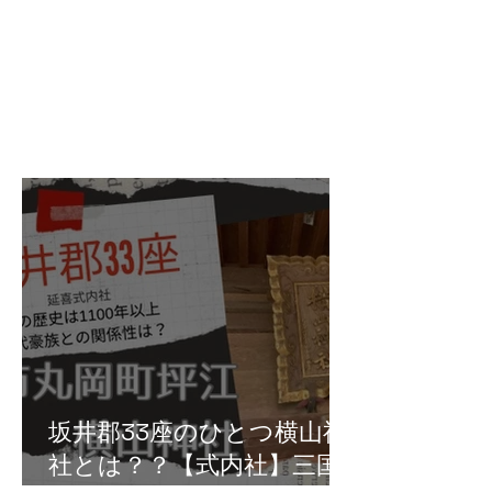
坂井郡33座のひとつ横山神
社とは？？【式内社】三国