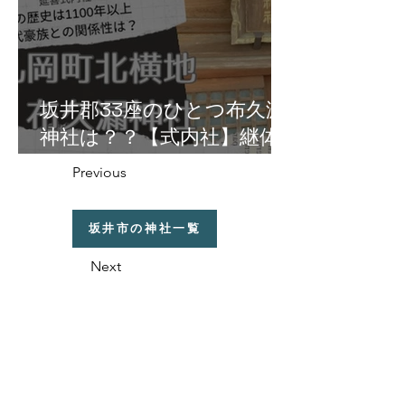
坂井郡33座のひとつ布久漏
神社は？？【式内社】継体
天皇の皇女・円弥媛命由縁
Previous
の地の丸岡町北横地に鎮
座！
坂井市の神社一覧
Next
福井県の神社の話
織田信長と越前侵攻